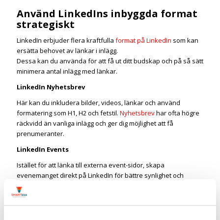
Använd LinkedIns inbyggda format
strategiskt
LinkedIn erbjuder flera kraftfulla
format på LinkedIn
som kan
ersätta behovet av länkar i inlägg.
Dessa kan du använda för att få ut ditt budskap och på så sätt
minimera antal inlägg med länkar.
LinkedIn Nyhetsbrev
Här kan du inkludera bilder, videos, länkar och använd
formatering som H1, H2 och fetstil.
Nyhetsbrev
har ofta högre
räckvidd än vanliga inlägg och ger dig möjlighet att få
prenumeranter.
LinkedIn Events
Istället för att länka till externa event-sidor, skapa
evenemanget direkt på LinkedIn för bättre synlighet och
engagemang.
LinkedIn Polls
Använd omröstningar för att samla data och skapa