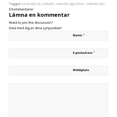
Taggar:
Linda Björck
,
LinkedIn
,
LinkedIn algoritmer
,
LinkedIn tips
0
Kommentarer
Lämna en kommentar
Want to join the discussion?
Dela med dig av dina synpunkter!
*
Namn
*
E-postadress
Webbplats