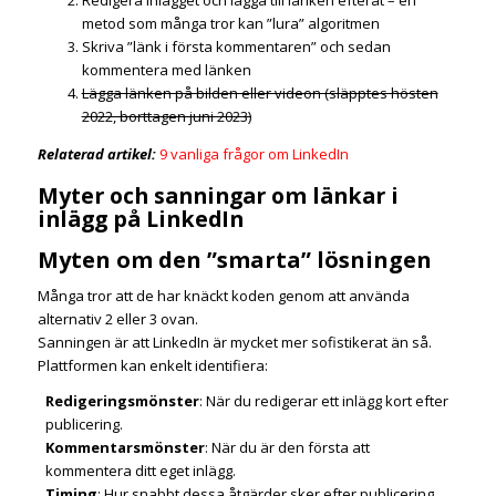
metod som många tror kan ”lura” algoritmen
Skriva ”länk i första kommentaren” och sedan
kommentera med länken
Lägga länken på bilden eller videon (släpptes hösten
2022, borttagen juni 2023)
Relaterad artikel:
9 vanliga frågor om LinkedIn
Myter och sanningar om länkar i
inlägg på LinkedIn
Myten om den ”smarta” lösningen
Många tror att de har knäckt koden genom att använda
alternativ 2 eller 3 ovan.
Sanningen är att LinkedIn är mycket mer sofistikerat än så.
Plattformen kan enkelt identifiera:
Redigeringsmönster
: När du redigerar ett inlägg kort efter
publicering.
Kommentarsmönster
: När du är den första att
kommentera ditt eget inlägg.
Timing
: Hur snabbt dessa åtgärder sker efter publicering.