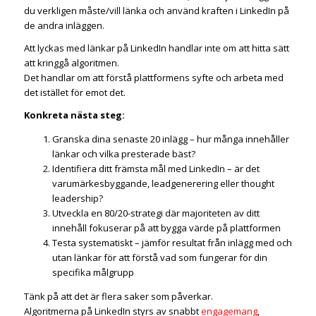
du verkligen måste/vill länka och använd kraften i LinkedIn på
de andra inläggen.
Att lyckas med länkar på LinkedIn handlar inte om att hitta sätt
att kringgå algoritmen.
Det handlar om att förstå plattformens syfte och arbeta med
det istället för emot det.
Konkreta nästa steg:
Granska dina senaste 20 inlägg – hur många innehåller
länkar och vilka presterade bäst?
Identifiera ditt främsta mål med LinkedIn – är det
varumärkesbyggande, leadgenerering eller thought
leadership?
Utveckla en 80/20-strategi där majoriteten av ditt
innehåll fokuserar på att bygga värde på plattformen
Testa systematiskt – jämför resultat från inlägg med och
utan länkar för att förstå vad som fungerar för din
specifika målgrupp
Tänk på att det är flera saker som påverkar.
Algoritmerna på LinkedIn styrs av snabbt
engagemang
,