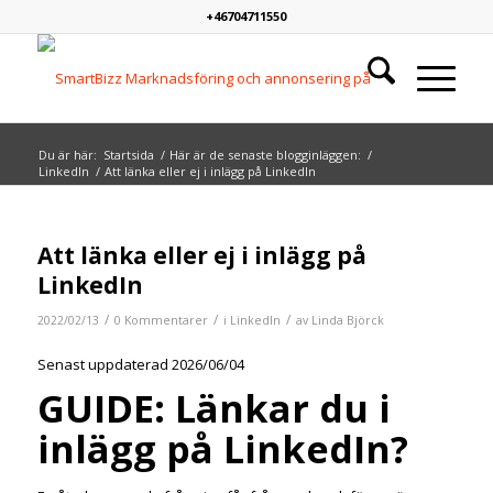
+46704711550
Du är här:
Startsida
/
Här är de senaste blogginläggen:
/
LinkedIn
/
Att länka eller ej i inlägg på LinkedIn
Att länka eller ej i inlägg på
LinkedIn
/
/
/
2022/02/13
0 Kommentarer
i
LinkedIn
av
Linda Björck
Senast uppdaterad 2026/06/04
GUIDE: Länkar du i
inlägg på LinkedIn?