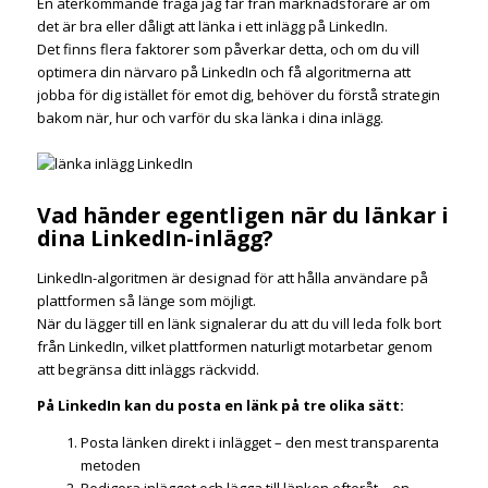
En återkommande fråga jag får från marknadsförare är om
det är bra eller dåligt att länka i ett inlägg på LinkedIn.
Det finns flera faktorer som påverkar detta, och om du vill
optimera din närvaro på LinkedIn och få algoritmerna att
jobba för dig istället för emot dig, behöver du förstå strategin
bakom när, hur och varför du ska länka i dina inlägg.
Vad händer egentligen när du länkar i
dina LinkedIn-inlägg?
LinkedIn-algoritmen är designad för att hålla användare på
plattformen så länge som möjligt.
När du lägger till en länk signalerar du att du vill leda folk bort
från LinkedIn, vilket plattformen naturligt motarbetar genom
att begränsa ditt inläggs räckvidd.
På LinkedIn kan du posta en länk på tre olika sätt:
Posta länken direkt i inlägget – den mest transparenta
metoden
Redigera inlägget och lägga till länken efteråt – en