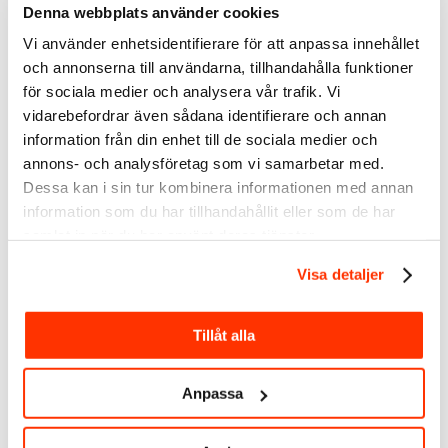
Denna webbplats använder cookies
diskussioner, istället för att länka till externa undersökningar.
Vi använder enhetsidentifierare för att anpassa innehållet
Dokument och karusell-inlägg
och annonserna till användarna, tillhandahålla funktioner
Dela information direkt genom att ladda upp ett dokument
för sociala medier och analysera vår trafik. Vi
(PDF) på plattformen istället för att hänvisa till externa sidor
vidarebefordrar även sådana identifierare och annan
eller presentationer.
information från din enhet till de sociala medier och
Relaterad artikel:
GUIDE: Innehåll som ger resultat på LinkedIn
annons- och analysföretag som vi samarbetar med.
Svara på den här frågan innan du
Dessa kan i sin tur kombinera informationen med annan
postar ett inlägg på LinkedIn med
information som du har tillhandahållit eller som de har
en länk
samlat in när du har använt deras tjänster.
Kan jag använda något av alla de format
Visa detaljer
som finns och på så sätt maximera kraften
på LinkedIn?
Tillåt alla
Framtiden för länkar på LinkedIn
LinkedIn fortsätter att utveckla sin algoritm för att prioritera
Anpassa
innehåll som skapar meningsfulla konversationer på
plattformen. Detta innebär att strategier som fokuserar på
autentiskt engagemang och värdeskapande kommer att