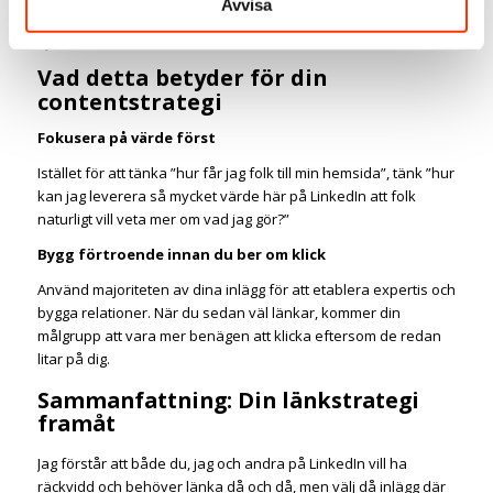
Avvisa
fortsätta att premiera över taktiker som försöker ”lura”
systemet.
Vad detta betyder för din
contentstrategi
Fokusera på värde först
Istället för att tänka ”hur får jag folk till min hemsida”, tänk ”hur
kan jag leverera så mycket värde här på LinkedIn att folk
naturligt vill veta mer om vad jag gör?”
Bygg förtroende innan du ber om klick
Använd majoriteten av dina inlägg för att etablera expertis och
bygga relationer. När du sedan väl länkar, kommer din
målgrupp att vara mer benägen att klicka eftersom de redan
litar på dig.
Sammanfattning: Din länkstrategi
framåt
Jag förstår att både du, jag och andra på LinkedIn vill ha
räckvidd och behöver länka då och då, men välj då inlägg där