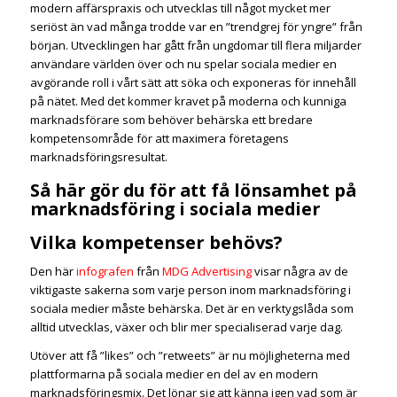
modern affärspraxis och utvecklas till något mycket mer
seriöst än vad många trodde var en ”trendgrej för yngre” från
början. Utvecklingen har gått från ungdomar till flera miljarder
användare världen över och nu spelar sociala medier en
avgörande roll i vårt sätt att söka och exponeras för innehåll
på nätet. Med det kommer kravet på moderna och kunniga
marknadsförare som behöver behärska ett bredare
kompetensområde för att maximera företagens
marknadsföringsresultat.
Så här gör du för att få lönsamhet på
marknadsföring i sociala medier
Vilka kompetenser behövs?
Den här
infografen
från
MDG Advertising
visar några av de
viktigaste sakerna som varje person inom marknadsföring i
sociala medier måste behärska. Det är en verktygslåda som
alltid utvecklas, växer och blir mer specialiserad varje dag.
Utöver att få ”likes” och ”retweets” är nu möjligheterna med
plattformarna på sociala medier en del av en modern
marknadsföringsmix. Det lönar sig att känna igen vad som är