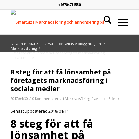
+46704711550
Du är här:
Startsida
/
Här är de senaste blogginläggen:
/
Marknadsföring
/
8 steg för att få lönsamhet på företagets marknadsföring i
sociala medie...
8 steg för att få lönsamhet på
företagets marknadsföring i
sociala medier
/
/
/
2017/04/30
0 Kommentarer
i
Marknadsföring
av
Linda Björck
Senast uppdaterad 2018/04/11
8 steg för att få
lönsamhet på