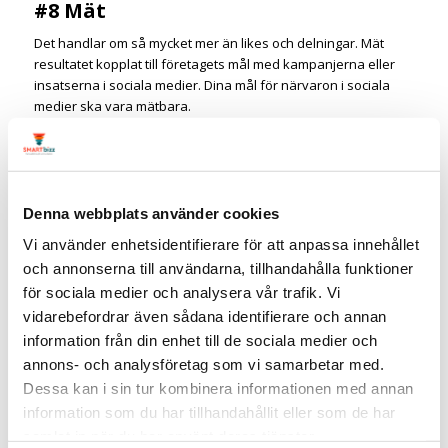
#8 Mät
Det handlar om så mycket mer än likes och delningar. Mät
resultatet kopplat till företagets mål med kampanjerna eller
insatserna i sociala medier. Dina mål för närvaron i sociala
medier ska vara mätbara.
Fördjupa dig med dessa artiklar:
Skapa en strategi i 5,5 steg
6 tips för att lyckas i sociala medier
Denna webbplats använder cookies
5 typer av visuellt innehåll du behöver i din marknadsföring
Vi använder enhetsidentifierare för att anpassa innehållet
11 frågor du behöver ställa dig innan du börjar med filmklipp i
och annonserna till användarna, tillhandahålla funktioner
sociala medier
för sociala medier och analysera vår trafik. Vi
vidarebefordrar även sådana identifierare och annan
6 sätt som du saboterar företagets marknadsföring i sociala
information från din enhet till de sociala medier och
medier
annons- och analysföretag som vi samarbetar med.
Annonsera på Instagram
Dessa kan i sin tur kombinera informationen med annan
Annonsera på Facebook
information som du har tillhandahållit eller som de har
samlat in när du har använt deras tjänster.
Annonsera på LinkedIn