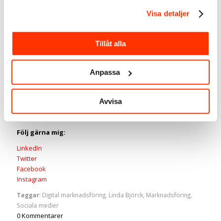
Visa detaljer
Över till dig, vad tycker du är
Tillåt alla
utmaningen med sociala medier?
Linda Björck
<<–
Säg Hej på LinkedIn
Anpassa
Social media manager
LinkedIn-expert
Avvisa
Smartbizz AB
Följ gärna mig:
LinkedIn
Twitter
Facebook
Instagram
Taggar:
Digital marknadsföring
,
Linda Björck
,
Marknadsföring
,
Sociala medier
0
Kommentarer