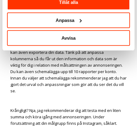
vill göra detta så väljer du målsättningen
Tillåt alla
”sidläggsinteraktioner” och inlägget formateras så de visas på
Instagram.
Anpassa
Mät, mät och mät
Avvisa
När du har annonserat kvarstår det viktigaste, nämligen att
mäta. Du kan få ut väldigt bra
statistik om din annonsering
och
kan även exportera din data. Tänk på att anpassa
kolumnerna så du får ut den information och data som är
viktig för dig i relation med målsättningen av annonseringen.
Du kan även schemalägga upp till 10 rapporter per konto.
Innan du väljer att schemalägga rekommenderar jag att du har
gjort det urval och anpassningar som gör att du ser det du vill
se.
Krångligt? Nja, jag rekommenderar dig att testa med en liten
summa och köra igång med annonseringen. Under
förutsättning att din målgrupp finns på Instagram, såklart.