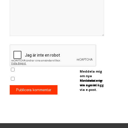
Meddela mig
om nya
kommentarer
Meddela mig
via e-post.
om nya inlägg
via e-post.