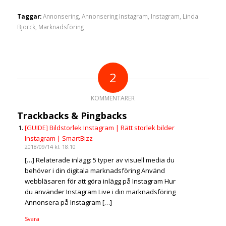
Taggar:
Annonsering
,
Annonsering Instagram
,
Instagram
,
Linda
Björck
,
Marknadsföring
2
KOMMENTARER
Trackbacks & Pingbacks
[GUIDE] Bildstorlek Instagram | Rätt storlek bilder
Instagram | SmartBizz
2018/09/14 kl. 18:10
[…] Relaterade inlägg: 5 typer av visuell media du
behöver i din digitala marknadsföring Använd
webbläsaren för att göra inlägg på Instagram Hur
du använder Instagram Live i din marknadsföring
Annonsera på Instagram […]
Svara