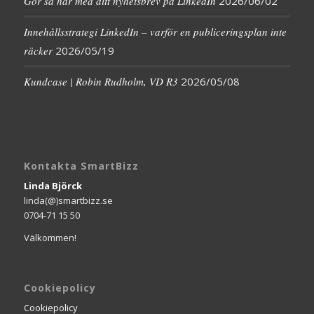
Gör så här med ditt nyhetsbrev på LinkedIn
2026/06/02
Innehållsstrategi LinkedIn – varför en publiceringsplan inte
räcker
2026/05/19
Kundcase | Robin Rudholm, VD R3
2026/05/08
Kontakta SmartBizz
Linda Björck
linda(@)smartbizz.se
0704-71 15 50
Välkommen!
Cookiepolicy
Cookiepolicy