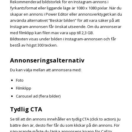
Rekommenderad bildstorlek för en Instagram-annons i
fyrkantsformat eller liggande läge är 1080 x 1080 pixlar. När du
skapar en annons i Power Editor eller annonsverktyget kan du
använda alternativet ”Beskär bilden” för att vara säker på att
Instagram-annonsen får önskat utseende. Om du annonserar
med filmklipp kan filen max vara upp till 2,3 GB.
Bildtexten visas under bilden i Instagram-annonsen och får
bestå av högst 300 tecken.
Annonseringsalternativ
Du kan välja mellan att annonsera med:
Foto
Filmklipp
Carousel ad (flera bilder)
Tydlig CTA
Se till att din annons innehåller en tydlig CTA (click to action). Ju
bättre den är, desto fler får du som klickar på din annons. För
närvarande måste du länka annonsens knapp för Call to