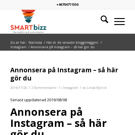
+46704711550
Du är här:
Startsida
/
Här är de senaste blogginläggen:
/
Instagram
/
Annonsera på Instagram – så här gör du
skriver:
skriver:
Annonsera på Instagram – så här
gör du
/
/
/
2016/11/20
2 Kommentarer
i
Instagram
av
Linda Björck
Senast uppdaterad 2019/08/08
Annonsera på
Instagram – så här
gör du