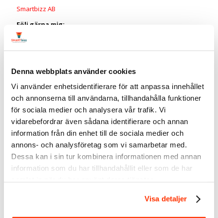
Smartbizz AB
Följ gärna mig:
LinkedIn
Twitter
Facebook
Instagram
Denna webbplats använder cookies
Vi använder enhetsidentifierare för att anpassa innehållet
Taggar:
Linda Björck
,
LinkedIn
,
LinkedIn inställningar
,
LinkedIn
nyheter
,
LinkedIn tips
och annonserna till användarna, tillhandahålla funktioner
för sociala medier och analysera vår trafik. Vi
vidarebefordrar även sådana identifierare och annan
information från din enhet till de sociala medier och
1
annons- och analysföretag som vi samarbetar med.
Dessa kan i sin tur kombinera informationen med annan
SVARA
information som du har tillhandahållit eller som de har
samlat in när du har använt deras tjänster.
Trackbacks & Pingbacks
Kommentera inlägg på LinkedIn med en bild |
Visa detaljer
LinkedIn-expert | SmartBizz
2017/06/25 kl. 18:01