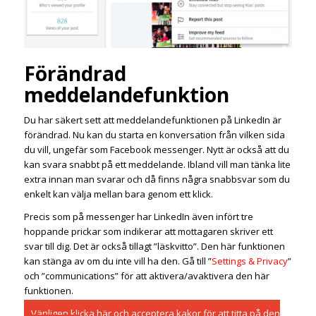
Förändrad
meddelandefunktion
Du har säkert sett att meddelandefunktionen på LinkedIn är
förändrad. Nu kan du starta en konversation från vilken sida
du vill, ungefär som Facebook messenger.
Nytt är också att du
kan svara snabbt på ett meddelande. Ibland vill man tänka lite
extra innan man svarar och då finns några snabbsvar som du
enkelt kan välja mellan bara genom ett klick.
Precis som på messenger har LinkedIn även infört tre
hoppande prickar som indikerar att mottagaren skriver ett
svar till dig. Det är också tillagt ”läskvitto”. Den här funktionen
kan stänga av om du inte vill ha den. Gå till ”
Settings & Privacy
”
och ”communications” för att aktivera/avaktivera den här
funktionen.
Vänligen
klicka här och acceptera kakor
för att titta på den