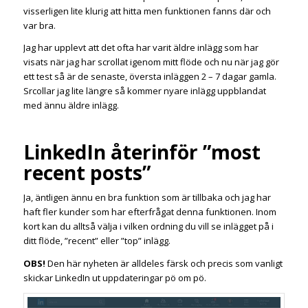
visserligen lite klurig att hitta men funktionen fanns där och
var bra.
Jag har upplevt att det ofta har varit äldre inlägg som har
visats när jag har scrollat igenom mitt flöde och nu när jag gör
ett test så är de senaste, översta inläggen 2 – 7 dagar gamla.
Srcollar jag lite längre så kommer nyare inlägg uppblandat
med ännu äldre inlägg.
LinkedIn återinför ”most
recent posts”
Ja, äntligen ännu en bra funktion som är tillbaka och jag har
haft fler kunder som har efterfrågat denna funktionen. Inom
kort kan du alltså välja i vilken ordning du vill se inlägget på i
ditt flöde, ”recent” eller ”top” inlägg.
OBS!
Den här nyheten är alldeles färsk och precis som vanligt
skickar LinkedIn ut uppdateringar pö om pö.