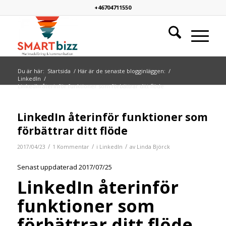
+46704711550
Du är här:
Startsida
/
Här är de senaste blogginläggen:
/
LinkedIn
/
LinkedIn återinför funktioner som förbättrar ditt flöde
skriver:
LinkedIn återinför funktioner som
förbättrar ditt flöde
/
/
/
2017/04/23
1 Kommentar
i
LinkedIn
av
Linda Björck
Senast uppdaterad 2017/07/25
LinkedIn återinför
funktioner som
förbättrar ditt flöde