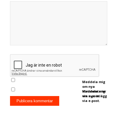
Meddela mig
om nya
kommentarer
Meddela mig
via e-post.
om nya inlägg
via e-post.