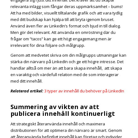
engagera sig i just ditt innehåll. Det kräver att du skapar
relevanta inlägg som fångar deras uppmärksamhet – bums!
Att ha med bilder, visuellt tilltalande grafik och att vara tydlig
med ditt budskap kan hjälpa till att bryta igenom bruset.
Använd även fler av LinkedIn’s format och bjud in till dialog.
Men gör det relevant. Att använda en omröstning där du
frågar om ”tacos” kan ge ett högt engagemang men är
irrelevant för dina följare och målgrupp.
Genom att medvetet skriva om din målgrupps utmaningar kan
stärka din närvaro på LinkedIn och ge ett högre intresse. Det
handlar alltså om mer än att bara skapa innehåll, att skapa
en varaktig och värdefull relation med de som interagerar
med ditt innehåll.
Relaterad artikel:
3 typer av innehåll du behöver på LinkedIn
Summering av vikten av att
publicera innehåll kontinuerligt
Att strategiskt återanvända innehåll och maximera
distributionen för att optimera din närvaro är smart. Genom
att återanvända befintligt innehåll kan företag och individer