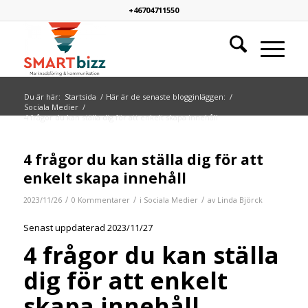
+46704711550
Du är här:
Startsida
/
Här är de senaste blogginläggen:
/
Sociala Medier
/
4 frågor du kan ställa dig för att enkelt skapa innehåll
4 frågor du kan ställa dig för att
enkelt skapa innehåll
/
/
/
2023/11/26
0 Kommentarer
i
Sociala Medier
av
Linda Björck
Senast uppdaterad 2023/11/27
4 frågor du kan ställa
dig för att enkelt
skapa innehåll