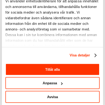
på LinkedIn. Eller flera faktiskt. Jag hade snabbt kunnat göra
Vi använder enhetsidentifierare för att anpassa innehållet
om detta till:
och annonserna till användarna, tillhandahålla funktioner
för sociala medier och analysera vår trafik. Vi
Ett textinlägg med en bild
vidarebefordrar även sådana identifierare och annan
Ett dokument
information från din enhet till de sociala medier och
En video
annons- och analysföretag som vi samarbetar med.
Dessa kan i sin tur kombinera informationen med annan
Ett exempel på det är frågorna här nedanför. Dessa frågorna
information som du har tillhandahållit eller som de har
finns redan här på min blogg, i inlägg på LinkedIn, korta videos
samlat in när du har använt deras tjänster.
i flera sociala medier och i en livesändning. Här är en kort
video på
Youtube
. Fördelarna är många men framför allt
Visa detaljer
sparar du tid.
Vänligen
klicka här och acceptera kakor
för att titta på den
här videon.
Tillåt alla
Om du däremot har lätt för att
Anpassa
skapa innehåll (jag har det) då
behöver du ställa dig de här 4
frågorna:
Avvisa
Vem är det till?