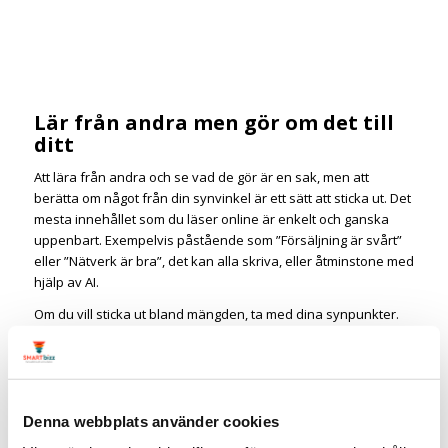
Lär från andra men gör om det till
ditt
Att lära från andra och se vad de gör är en sak, men att
berätta om något från din synvinkel är ett sätt att sticka ut. Det
mesta innehållet som du läser online är enkelt och ganska
uppenbart. Exempelvis påstående som ”Försäljning är svårt”
eller ”Nätverk är bra”, det kan alla skriva, eller åtminstone med
hjälp av AI.
Om du vill sticka ut bland mängden, ta med dina synpunkter.
Och det handlar sällan om att göra dig opopulär eller vara
elak. Det handlar om att du framför dina tankar och
synpunkter på ett annat sätt.
Att göra om till tipslistor är ett annat smart och bra sätt. Ta den
Denna webbplats använder cookies
här artikeln, den hade jag enkelt kunna göra om till ett inlägg