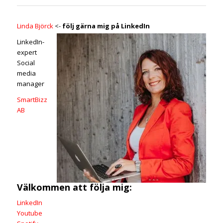
Linda Björck
<-
följ gärna mig på LinkedIn
LinkedIn-
expert
Social
media
manager
SmartBizz
AB
Välkommen att följa mig:
LinkedIn
Youtube