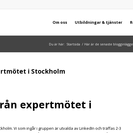
Om oss
Utbildningar & tjänster
R
Du är här:
Startsida
/
Här är de senaste blogginlägge
ertmötet i Stockholm
från expertmötet i
ckholm. Vi som ingår i gruppen är utvalda av LinkedIn och träffas 2-3