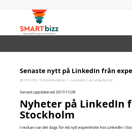
Senaste nytt på LinkedIn från exp
/
/
/
2017/11/26
0 Kommentarer
i
LinkedIn
av
Linda Björck
Senast uppdaterad 2017/11/28
Nyheter på LinkedIn 
Stockholm
I veckan var det dags för ett nytt expertmöte hos LinkedIn i Sto