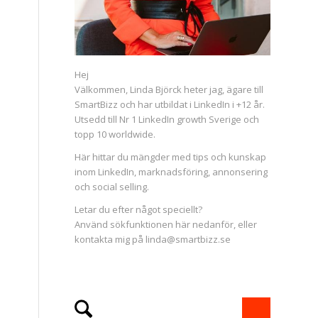
Hej
Välkommen, Linda Björck heter jag, ägare till
SmartBizz och har utbildat i LinkedIn i +12 år.
Utsedd till Nr 1 LinkedIn growth Sverige och
topp 10 worldwide.
Här hittar du mängder med tips och kunskap
inom LinkedIn, marknadsföring, annonsering
och social selling.
Letar du efter något speciellt?
Använd sökfunktionen här nedanför, eller
kontakta mig på linda@smartbizz.se