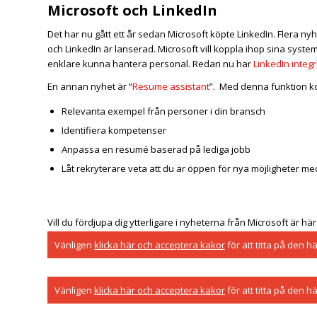
Microsoft och LinkedIn
Det har nu gått ett år sedan Microsoft köpte LinkedIn. Flera ny
och LinkedIn är lanserad. Microsoft vill koppla ihop sina syste
enklare kunna hantera personal. Redan nu har
LinkedIn integ
En annan nyhet är ”
Resume assistant
”. Med denna funktion ko
Relevanta exempel från personer i din bransch
Identifiera kompetenser
Anpassa en resumé baserad på lediga jobb
Låt rekryterare veta att du är öppen för nya möjligheter me
Vill du fördjupa dig ytterligare i nyheterna från Microsoft är h
Vänligen
klicka här och acceptera kakor
för att titta på den h
Vänligen
klicka här och acceptera kakor
för att titta på den h