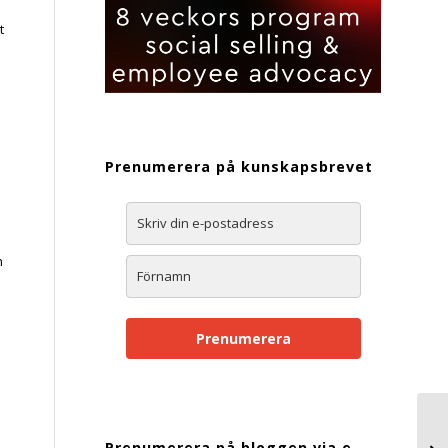
t
Prenumerera på kunskapsbrevet
h
Prenumerera
Prenumerera på bloggen via e-