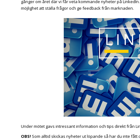
gånger om året där vi får veta kommande nyheter på LinkedIn. El
möjlighet att ställa frågor och ge feedback från marknaden.
Under mötet gavs intressant information och tips direkt från Lin
OBS!
Som alltid skickas nyheter ut löpande så har du inte fåt