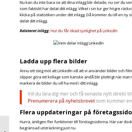
Nu kan du inte bara se att dina inlägg blir delade, nu ser du vem
som faktiskt har delat ditt inlägg. Vilket i sin tur ger högre r
klicka på statistiken under ditt inlägg. Då kommer du till en ny
delat ditt inlägg.
Relaterat inlägg:
Hur du får ökad synlighet på LinkedIn
Ladda upp flera bilder
Ännu ett steg mot att LinkedIn vill att vi använder bilder och fil
slipper göra ett kollage som kanske ändå blir plottrigt när man
markera de bilder du vill ha med i ditt inlägg.
Vill du lära dig mer och få senaste nytt direkt til
Prenumerera på nyhetsbrevet
som kommer en 
Flera uppdateringar på företagssido
Hurra, äntligen fler funktioner till företagssidorna. Här var dock
[ GUIDE ] UPPD 2021 |
begränsad utsträckning just nu.
Bildstorlek Twitter |