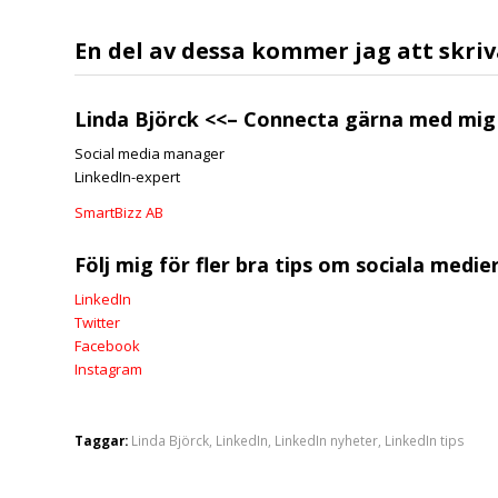
En del av dessa kommer jag att skri
Linda Björck
<<–
Connecta gärna med mig
Social media manager
LinkedIn-expert
SmartBizz AB
Följ mig för fler bra tips om sociala medier
LinkedIn
Twitter
Facebook
Instagram
Taggar:
Linda Björck
,
LinkedIn
,
LinkedIn nyheter
,
LinkedIn tips