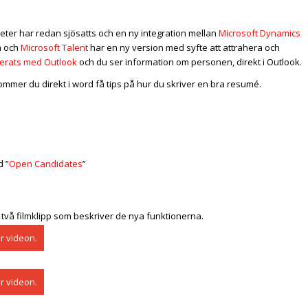
heter har redan sjösatts och en ny integration mellan
Microsoft Dynamics
m och
Microsoft Talent
har en ny version med syfte att attrahera och
rerats med Outlook
och du ser information om personen, direkt i Outlook.
mmer du direkt i word få tips på hur du skriver en bra resumé.
d ”
Open Candidates
”
är två filmklipp som beskriver de nya funktionerna.
är videon.
är videon.