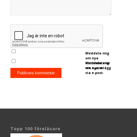
Meddela mig
om nya
kommentarer
Meddela mig
via e-post.
om nya inlägg
via e-post.
Topp 100 föreläsare