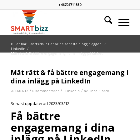
+46704711550
Du är här:
Startsida
/
Här är de senaste blogginläggen:
/
LinkedIn
/
Mät rätt & få bättre engagemang i dina inlägg på LinkedIn
Mät rätt & få bättre engagemang i
dina inlägg på LinkedIn
/
/
/
2023/03/12
0 Kommentarer
i
LinkedIn
av
Linda Björck
Senast uppdaterad 2023/03/12
Få bättre
engagemang i dina
inlägg på LinkedIn