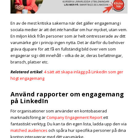
En av de mest kritiska sakerna när det gäller engagemang i
sociala medier är att det
inte
handlar om hur mycket, utan vem.
En miljon klick från personer som är helt ointresserade av ditt
varumärke gör i princip ingen nytta. Det är därför du behöver
gräva djupare för att få en fullständig bild över vem som
engagerar sig i ditt innehåll – vilka de är, deras befattningar,
bransch, platser etc.
Relaterad artikel
:
4 sätt att skapa inlägg på LinkedIn som ger
högt engagemang
Använd rapporter om engagemang
på LinkedIn
För organisationer som använder en kontobaserad
marknadsföring är
Company Engagement Report
ett
fantastiskt verktyg. Du kan ta din egen lista, ladda upp den via
matched audiences
och spåra hur specifika personer på dina
konton interagerar med ditt varumärke.