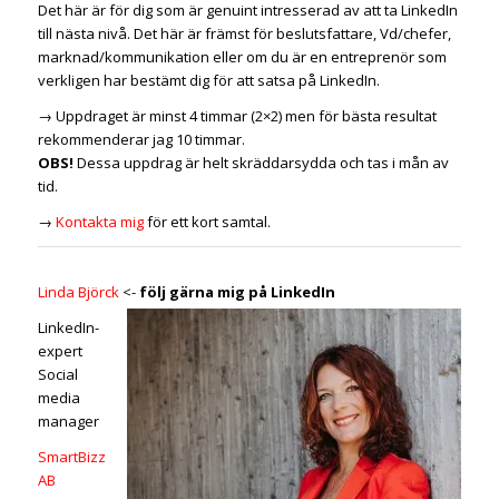
Det här är för dig som är genuint intresserad av att ta LinkedIn
till nästa nivå. Det här är främst för beslutsfattare, Vd/chefer,
marknad/kommunikation eller om du är en entreprenör som
verkligen har bestämt dig för att satsa på LinkedIn.
→ Uppdraget är minst 4 timmar (2×2) men för bästa resultat
rekommenderar jag 10 timmar.
OBS!
Dessa uppdrag är helt skräddarsydda och tas i mån av
tid.
→
Kontakta mig
för ett kort samtal.
Linda Björck
<-
följ gärna mig på LinkedIn
LinkedIn-
expert
Social
media
manager
SmartBizz
AB