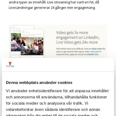
andra typer av innehåll. Live streaming har varit en hit, då
Livesändningar genererar 24 gånger mer engagemang.
Denna webbplats använder cookies
#4 Publicera inlägg ofta
Vi använder enhetsidentifierare för att anpassa innehållet
Att publicera innehåll oftare ger inte bara fler möjligheter för
och annonserna till användarna, tillhandahålla funktioner
människor att engagera sig i ditt varumärke och dess
för sociala medier och analysera vår trafik. Vi
synvinkel, utan hjälper dig också att utveckla en konsekvent
närvaro på LinkedIn. Enligt LinkedIn får de organisationer som
vidarebefordrar även sådana identifierare och annan
publicerar minst en gång i veckan 2 gånger mer engagemang.
information från din enhet till de sociala medier och