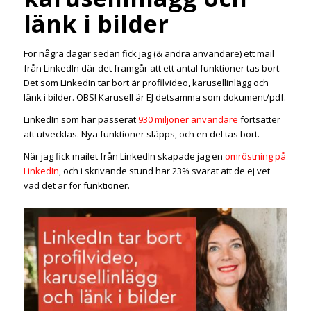
länk i bilder
För några dagar sedan fick jag (& andra användare) ett mail
från LinkedIn där det framgår att ett antal funktioner tas bort.
Det som LinkedIn tar bort är profilvideo, karusellinlägg och
länk i bilder. OBS! Karusell är EJ detsamma som dokument/pdf.
LinkedIn som har passerat
930 miljoner användare
fortsätter
att utvecklas. Nya funktioner släpps, och en del tas bort.
När jag fick mailet från LinkedIn skapade jag en
omröstning på
LinkedIn
, och i skrivande stund har 23% svarat att de ej vet
vad det är för funktioner.