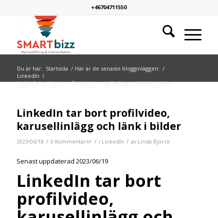
+46704711550
Du är här:
Startsida
/
Här är de senaste blogginläggen:
/
LinkedIn
/
LinkedIn tar bort profilvideo, karusellinlägg och länk i bilder
LinkedIn tar bort profilvideo,
karusellinlägg och länk i bilder
/
/
/
2023/06/18
0 Kommentarer
i
LinkedIn
av
Linda Björck
Senast uppdaterad 2023/06/19
LinkedIn tar bort
profilvideo,
karusellinlägg och