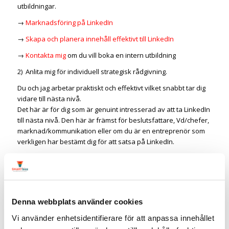
utbildningar.
→
Marknadsföring på LinkedIn
→
Skapa och planera innehåll effektivt till LinkedIn
→
Kontakta mig
om du vill boka en intern utbildning
2) Anlita mig för individuell strategisk rådgivning.
Du och jag arbetar praktiskt och effektivt vilket snabbt tar dig
vidare till nästa nivå.
Det här är för dig som är genuint intresserad av att ta LinkedIn
till nästa nivå. Den här är främst för beslutsfattare, Vd/chefer,
marknad/kommunikation eller om du är en entreprenör som
verkligen har bestämt dig för att satsa på LinkedIn.
→ Uppdraget är minst 4 (2×2) timmar men för bästa resultat
rekommenderar jag 10 timmar.
OBS! Dessa uppdrag är helt skräddarsydda och tas i mån av
tid.
Denna webbplats använder cookies
→
Kontakta mig
för ett kort samtal.
Vi använder enhetsidentifierare för att anpassa innehållet