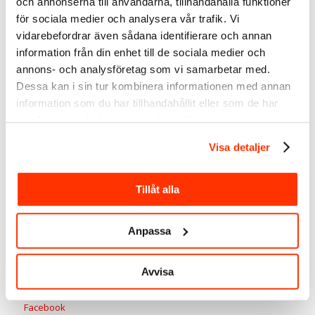
och annonserna till användarna, tillhandahålla funktioner
Linda Björck
<-
följ gärna mig på LinkedIn
för sociala medier och analysera vår trafik. Vi
vidarebefordrar även sådana identifierare och annan
LinkedIn-
expert
information från din enhet till de sociala medier och
Social
annons- och analysföretag som vi samarbetar med.
media
Dessa kan i sin tur kombinera informationen med annan
manager
information som du har tillhandahållit eller som de har
SmartBizz
samlat in när du har använt deras tjänster.
AB
Visa detaljer
Tillåt alla
Anpassa
Välkommen att följa mig:
LinkedIn
Avvisa
Youtube
Spotify
Facebook