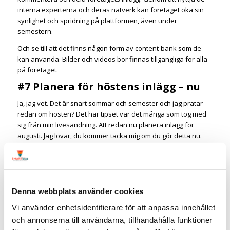
interna experterna och deras nätverk kan företaget öka sin
synlighet och spridning på plattformen, även under
semestern.
Och se till att det finns någon form av content-bank som de
kan använda. Bilder och videos bör finnas tillgängliga för alla
på företaget.
#7 Planera för höstens inlägg – nu
Ja, jag vet. Det är snart sommar och semester och jag pratar
redan om hösten? Det här tipset var det många som tog med
sig från min livesändning. Att redan nu planera inlägg för
augusti. Jag lovar, du kommer tacka mig om du gör detta nu.
Annars behöver du skapa innehåll direkt när du kommer
tillbaka från semestern. Och det är skönt att slippa tänka på
det de första dagarna.
Efter semestern är det viktigt att utvärdera resultaten. Genom
Denna webbplats använder cookies
att du analyserar engagemanget på inläggen och om antal
följare har ökat kan du identifiera vad som fungerade bra.
Vi använder enhetsidentifierare för att anpassa innehållet
Och vad du kan ta med dig till hösten. Kanske du behöver
och annonserna till användarna, tillhandahålla funktioner
ändra och anpassa din strategi för LinkedIn? Och därefter