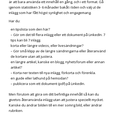
är att bara använda ett innehåll en gång, och i ett format. Gå
igenom statistiken 3- 6 månader bakåt i tiden och välj ut de
inlägg som har fått högst synlighet och engagemang.
Har du:
en tipslista som den här?
– Gör om det till flera inlägg eller ett dokument på LinkedIn. 7
tips kan bli 7 inlägg.
korta eller längre videos, eller livesändningar?
– Gör små klipp av de längre sändningarna eller återanvänd
de kortare utan att justera.
en längre artikel, kanske en blogg, nyhetsforum eller annan
artikel?
– Korta ner texten till nya inlägg, förkorta och förenkla.
en guide eller lathund på hemsidan?
– publicera som ett dokument (pdf) på LinkedIn.
Men förutom att göra om ditt befintliga innehåll så kan du
givetvis återanvända inlägg utan att justera speciellt mycket.
Kanske du ändrar bilden till en mer somrig bild, eller ändrar
rubriken.