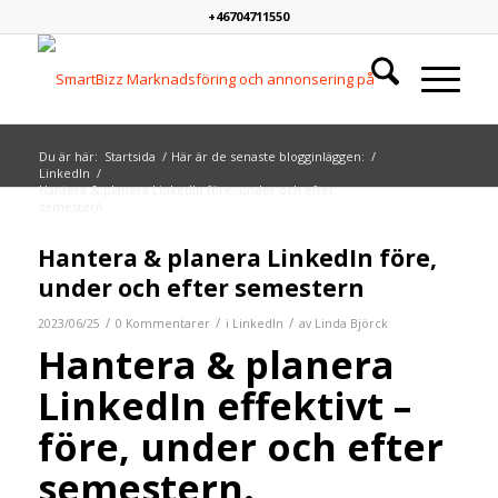
+46704711550
Du är här:
Startsida
/
Här är de senaste blogginläggen:
/
LinkedIn
/
Hantera & planera LinkedIn före, under och efter
semestern
Hantera & planera LinkedIn före,
under och efter semestern
/
/
/
2023/06/25
0 Kommentarer
i
LinkedIn
av
Linda Björck
Hantera & planera
LinkedIn effektivt –
före, under och efter
semestern.