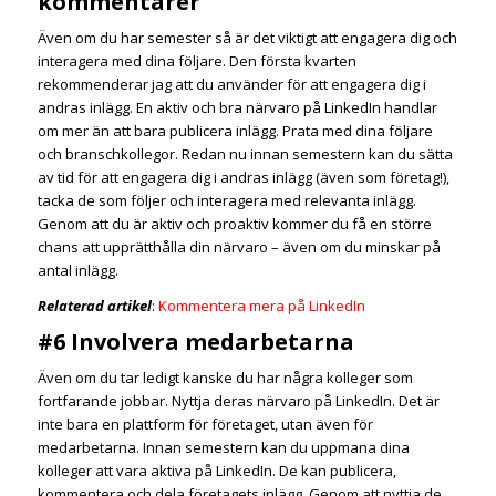
kommentarer
Även om du har semester så är det viktigt att engagera dig och
interagera med dina följare. Den första kvarten
rekommenderar jag att du använder för att engagera dig i
andras inlägg. En aktiv och bra närvaro på LinkedIn handlar
om mer än att bara publicera inlägg. Prata med dina följare
och branschkollegor. Redan nu innan semestern kan du sätta
av tid för att engagera dig i andras inlägg (även som företag!),
tacka de som följer och interagera med relevanta inlägg.
Genom att du är aktiv och proaktiv kommer du få en större
chans att upprätthålla din närvaro – även om du minskar på
antal inlägg.
Relaterad artikel
:
Kommentera mera på LinkedIn
#6 Involvera medarbetarna
Även om du tar ledigt kanske du har några kolleger som
fortfarande jobbar. Nyttja deras närvaro på LinkedIn. Det är
inte bara en plattform för företaget, utan även för
medarbetarna. Innan semestern kan du uppmana dina
kolleger att vara aktiva på LinkedIn. De kan publicera,
kommentera och dela företagets inlägg. Genom att nyttja de