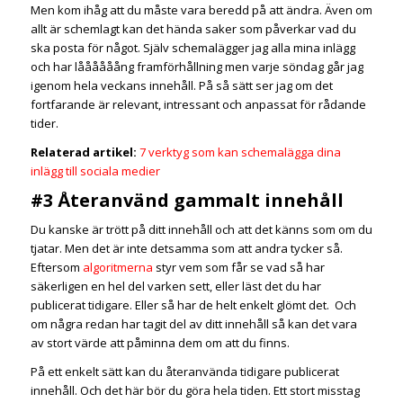
Men kom ihåg att du måste vara beredd på att ändra. Även om
allt är schemlagt kan det hända saker som påverkar vad du
ska posta för något. Själv schemalägger jag alla mina inlägg
och har låååååång framförhållning men varje söndag går jag
igenom hela veckans innehåll. På så sätt ser jag om det
fortfarande är relevant, intressant och anpassat för rådande
tider.
Relaterad artikel:
7 verktyg som kan schemalägga dina
inlägg till sociala medier
#3 Återanvänd gammalt innehåll
Du kanske är trött på ditt innehåll och att det känns som om du
tjatar. Men det är inte detsamma som att andra tycker så.
Eftersom
algoritmerna
styr vem som får se vad så har
säkerligen en hel del varken sett, eller läst det du har
publicerat tidigare. Eller så har de helt enkelt glömt det. Och
om några redan har tagit del av ditt innehåll så kan det vara
av stort värde att påminna dem om att du finns.
På ett enkelt sätt kan du återanvända tidigare publicerat
innehåll. Och det här bör du göra hela tiden. Ett stort misstag