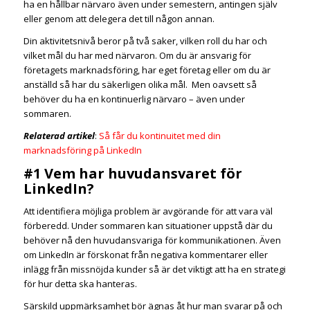
ha en hållbar närvaro även under semestern, antingen själv
eller genom att delegera det till någon annan.
Din aktivitetsnivå beror på två saker, vilken roll du har och
vilket mål du har med närvaron. Om du är ansvarig för
företagets marknadsföring, har eget företag eller om du är
anställd så har du säkerligen olika mål. Men oavsett så
behöver du ha en kontinuerlig närvaro – även under
sommaren.
Relaterad artikel
:
Så får du kontinuitet med din
marknadsföring på LinkedIn
#1 Vem har huvudansvaret för
LinkedIn?
Att identifiera möjliga problem är avgörande för att vara väl
förberedd. Under sommaren kan situationer uppstå där du
behöver nå den huvudansvariga för kommunikationen. Även
om LinkedIn är förskonat från negativa kommentarer eller
inlägg från missnöjda kunder så är det viktigt att ha en strategi
för hur detta ska hanteras.
Särskild uppmärksamhet bör ägnas åt hur man svarar på och