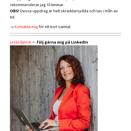
rekommenderar jag 10 timmar.
OBS!
Dessa uppdrag är helt skräddarsydda och tas i mån av
tid.
→
Kontakta mig
för ett kort samtal.
Linda Björck
<-
följ gärna mig på LinkedIn