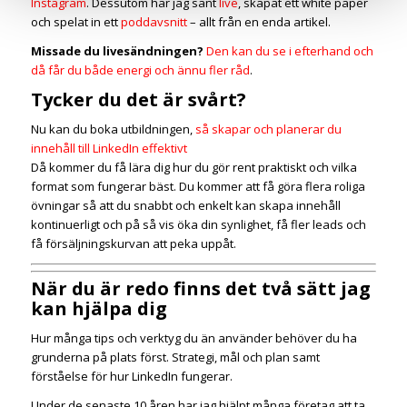
Instagram
. Dessutom har jag sänt
live
, skapat ett white paper
och spelat in ett
poddavsnitt
– allt från en enda artikel.
Missade du livesändningen?
Den kan du se i efterhand och
då får du både energi och ännu fler råd
.
Tycker du det är svårt?
Nu kan du boka utbildningen,
så skapar och planerar du
innehåll till LinkedIn effektivt
Då kommer du få lära dig hur du gör rent praktiskt och vilka
format som fungerar bäst. Du kommer att få göra flera roliga
övningar så att du snabbt och enkelt kan skapa innehåll
kontinuerligt och på så vis öka din synlighet, få fler leads och
få försäljningskurvan att peka uppåt.
När du är redo finns det två sätt jag
kan hjälpa dig
Hur många tips och verktyg du än använder behöver du ha
grunderna på plats först. Strategi, mål och plan samt
förståelse för hur LinkedIn fungerar.
Under de senaste 10 åren har jag hjälpt många företag att ta