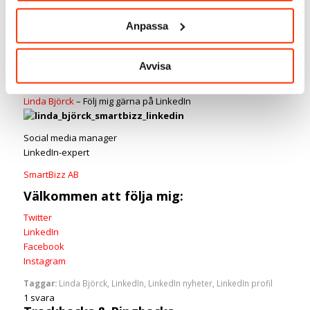
kommer du bli hjälp av den här funktionen från LinkedIn. Och
kom ihåg att du även kan använda LinkedIn som en resurs för
Anpassa
att både ta reda på mer om den person som ska intervjua dig
och att lära dig mer om företaget du ska på intervju hos.
Avvisa
Linda Björck
– Följ mig gärna på LinkedIn
Social media manager
LinkedIn-expert
SmartBizz AB
Välkommen att följa mig:
Twitter
LinkedIn
Facebook
Instagram
Taggar:
Linda Björck
,
LinkedIn
,
LinkedIn nyheter
,
LinkedIn profil
1
svara