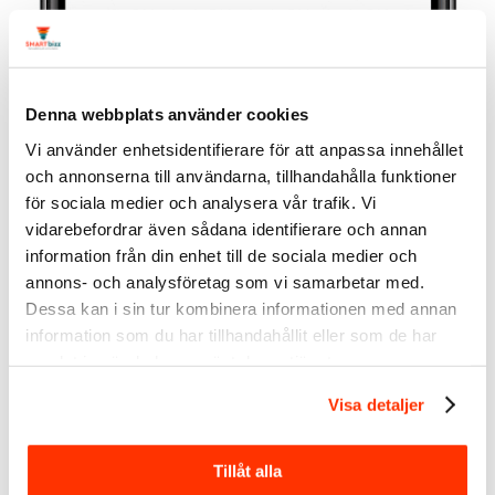
Denna webbplats använder cookies
Vi använder enhetsidentifierare för att anpassa innehållet
och annonserna till användarna, tillhandahålla funktioner
för sociala medier och analysera vår trafik. Vi
vidarebefordrar även sådana identifierare och annan
information från din enhet till de sociala medier och
annons- och analysföretag som vi samarbetar med.
Dessa kan i sin tur kombinera informationen med annan
information som du har tillhandahållit eller som de har
samlat in när du har använt deras tjänster.
Visa detaljer
Sammanfattning
Oavsett om du letar efter tips, expertsvar på de vanligaste
Tillåt alla
intervjufrågorna eller ett enkelt sätt att öva på dina svar