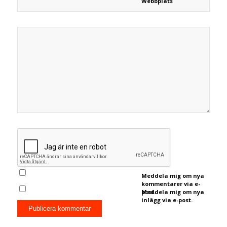
Webbplats
Meddela mig om nya
kommentarer via e-
post.
Meddela mig om nya
inlägg via e-post.