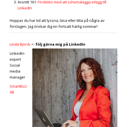
Avsnitt 161:
Fördelen med att schemalägga inlägg till
LinkedIn
Hoppas du har tid att lyssna, läsa eller titta på några av
förslagen. Jag önskar dig en fortsatt härlig sommar!
Linda Björck
<-
följ gärna mig på LinkedIn
LinkedIn-
expert
Social
media
manager
SmartBizz
AB