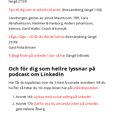
längd 27.53)
Tips till dig som är arbetssökande
, (livesändning, längd 1.03))
Sändningen gästas av: Jonas Mauritzson, TRR, Sara
Abrahamsson, Hammer & Hanborg, Anders Johansson,
Intenso, Gerd Wallin, Coach & konsult.
Våga, våga – så får du det att hända
(livesändning, längd
29.30)
Gäst Frida Boisen
Tråkigt flöde på LinkedIn? Gör så här
(längd 0:45sek)
Och för dig som hellre lyssnar på
podcast om LinkedIn
Här får du topplistan över de 3 mest lyssnade avsnitten. Vill du
ha fler så hittar du 10-i-topp-listan här på
LinkedInpodden
.
Avsnitt 163:
Lyckas med social selling på LinkedIn
Avsnitt 170:
Därför ska du använda video på LinkedIn
,
gäst Helene Åberg