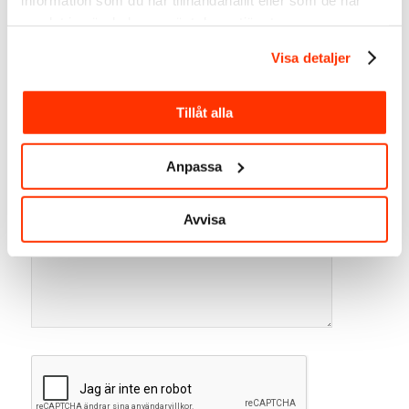
*
samlat in när du har använt deras tjänster.
Namn
Visa detaljer
*
E-postadress
Tillåt alla
Webbplats
Anpassa
Avvisa