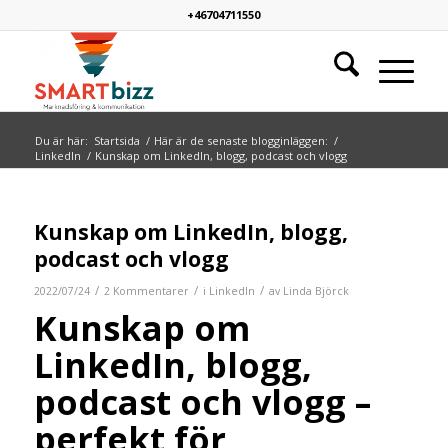
+46704711550
Du är här:
Startsida
/
Här är de senaste blogginläggen:
/
LinkedIn
/
Kunskap om LinkedIn, blogg, podcast och vlogg
Kunskap om LinkedIn, blogg,
podcast och vlogg
/
/
/
2022/07/24
2 Kommentarer
i
LinkedIn
av
Linda Björck
Kunskap om
LinkedIn, blogg,
podcast och vlogg –
perfekt för