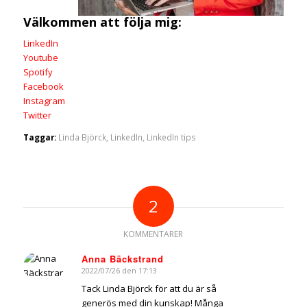
Välkommen att följa mig:
LinkedIn
Youtube
Spotify
Facebook
Instagram
Twitter
Taggar:
Linda Björck
,
LinkedIn
,
LinkedIn tips
2
KOMMENTARER
Anna Bäckstrand
2022/07/26 den 17:13
says:
Tack Linda Björck för att du är så
generös med din kunskap! Många