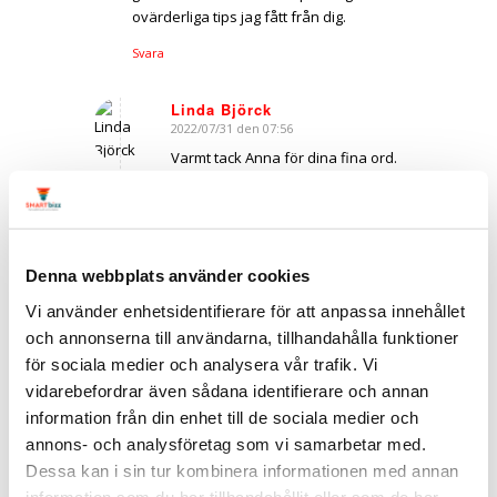
ovärderliga tips jag fått från dig.
Svara
Linda Björck
2022/07/31 den 07:56
says:
Varmt tack Anna för dina fina ord.
Det uppskattade jag väldigt
mycket. Hoppas du har en fin
sommar!
Vänligen
Linda
Denna webbplats använder cookies
Vi använder enhetsidentifierare för att anpassa innehållet
Svara
och annonserna till användarna, tillhandahålla funktioner
för sociala medier och analysera vår trafik. Vi
vidarebefordrar även sådana identifierare och annan
Lämna en kommentar
information från din enhet till de sociala medier och
annons- och analysföretag som vi samarbetar med.
Want to join the discussion?
Dessa kan i sin tur kombinera informationen med annan
Dela med dig av dina synpunkter!
information som du har tillhandahållit eller som de har