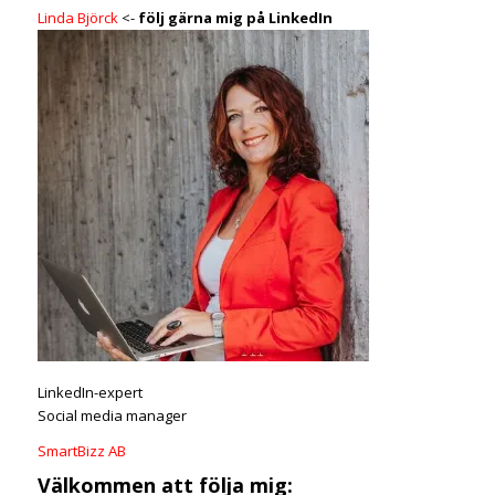
Linda Björck
<-
följ gärna mig på LinkedIn
LinkedIn-expert
Social media manager
SmartBizz AB
Välkommen att följa mig: