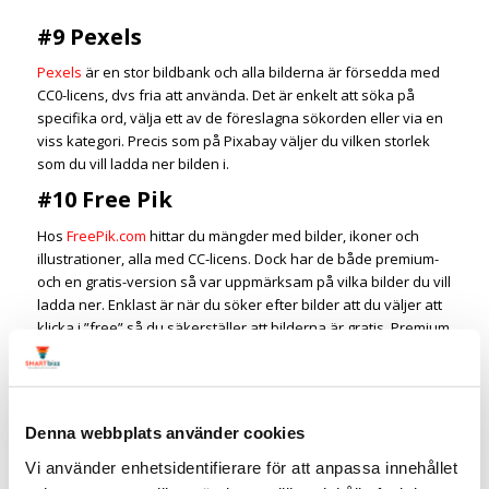
#9 Pexels
Pexels
är en stor bildbank och alla bilderna är försedda med
CC0-licens, dvs fria att använda. Det är enkelt att söka på
specifika ord, välja ett av de föreslagna sökorden eller via en
viss kategori. Precis som på Pixabay väljer du vilken storlek
som du vill ladda ner bilden i.
#10 Free Pik
Hos
FreePik.com
hittar du mängder med bilder, ikoner och
illustrationer, alla med CC-licens. Dock har de både premium-
och en gratis-version så var uppmärksam på vilka bilder du vill
ladda ner. Enklast är när du söker efter bilder att du väljer att
klicka i ”free” så du säkerställer att bilderna är gratis. Premium
kostar 9.99€ per månad (5.25€/mån för 1 år)och då får du
tillgång till över 9 miljoner bilder, psd-filer och vector.
Denna webbplats använder cookies
#11 Free Range Stock
Vi använder enhetsidentifierare för att anpassa innehållet