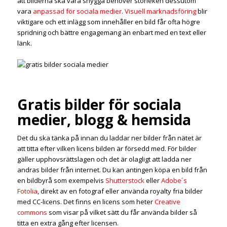
att bilderna ska vara snygga behöver storleken dessutom
vara
anpassad för sociala medier
.
Visuell marknadsföring
blir
viktigare och ett inlägg som innehåller en bild får ofta högre
spridning och bättre engagemang än enbart med en text eller
länk.
Gratis bilder för sociala
medier, blogg & hemsida
Det du ska tänka på innan du laddar ner bilder från nätet är
att titta efter vilken licens bilden är försedd med. För bilder
gäller upphovsrättslagen och det är olagligt att ladda ner
andras bilder från internet. Du kan antingen köpa en bild från
en bildbyrå som exempelvis
Shutterstock
eller
Adobe´s
Fotolia
, direkt av en fotograf eller använda royalty fria bilder
med CC-licens. Det finns en licens som heter
Creative
commons
som visar på vilket sätt du får använda bilder så
titta en extra gång efter licensen.