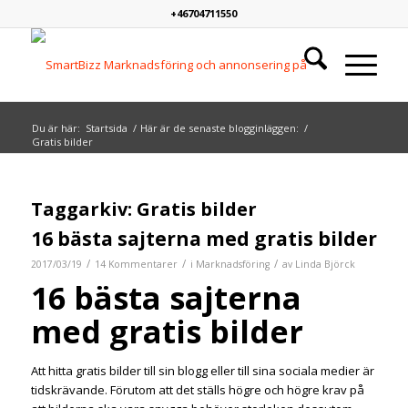
+46704711550
Du är här:
Startsida
/
Här är de senaste blogginläggen:
/
Gratis bilder
Taggarkiv:
Gratis bilder
16 bästa sajterna med gratis bilder
/
/
/
2017/03/19
14 Kommentarer
i
Marknadsföring
av
Linda Björck
16 bästa sajterna
med gratis bilder
Att hitta gratis bilder till sin blogg eller till sina sociala medier är
tidskrävande. Förutom att det ställs högre och högre krav på