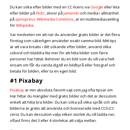
Du kan söka efter bilder med en CC-licens via
Google
eller leta
efter bilder på
Flickr
, skivor på
Jamendo
och media i allmänhet
på
spinxpress
.
Wikimedia Commons
, är en multimediasamling
för
Wikipedia
.
Var medveten om att när du använder gratis bilder är det flera
företag som säkerligen använder exakt samma bild. Mitt tips
är att vara kreativ i ditt sökande efter bilder, använd olika
sökord och bläddra lite mer för att hitta bilder som färre
personer har hittat. Behöver du en bild som du vill vara helt
ensam om får du vända dig till en bildbyrå eller fotograf och
betala för bilden, eller ta en egen bild.
#1 Pixabay
Pixabay
är min absoluta favorit-sajt som jag ofta tipsar om.
Här hittar du mängder med gratis bilder och det är dessutom
enkelt att hitta bra bilder. Du kan söka på olika språk och alla
bilderna är gratis att använda och licenserade med CC0 (CC
zero). Du kan dessutom välja vilken storlek du vill ladda ner,
oftast finns det 3 eller 4 storlekar att välja mellan.