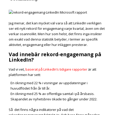
Jag menar, det kan mycket väl vara så att LinkedIn verkligen
ser ett nytt rekord för engagemang varje kvartal, även om det
verkar osannolikt. Men hur som helst, det finns inga insikter
om exakt vad denna statistik betyder, i termer av specifik
aktivitet, engagemang eller hur inläggen presterar.
Vad innebär rekord-engagemang på
LinkedIn?
Vad vi vet,
baserat på LinkedIn’s tidigare rapporter
är att
plattformen har sett:
En ökning med 22 % i visningar av uppdateringar i
huvudflödet från år till år.
En ökning med 25 % av offentliga samtal i på årsbasis.
Skapandet av nyhetsbrev ökade tio gånger under 2022.
Så det finns några indikatorer på vad det
rekordengagemanget faktiskt är. Och bara förra månaden