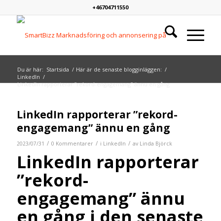
+46704711550
Du är här:
Startsida
/
Här är de senaste blogginläggen:
/
LinkedIn
/
LinkedIn rapporterar ”rekord-engagemang” ännu en gång
LinkedIn rapporterar ”rekord-
engagemang” ännu en gång
/
/
/
2023/07/31
0 Kommentarer
i
LinkedIn
av
Linda Björck
LinkedIn rapporterar
”rekord-
engagemang” ännu
en gång i den senaste