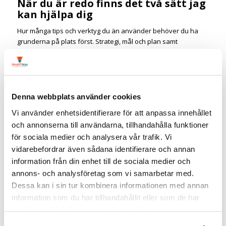
När du är redo finns det två sätt jag
kan hjälpa dig
Hur många tips och verktyg du än använder behöver du ha
grunderna på plats först. Strategi, mål och plan samt
förståelse för hur LinkedIn fungerar.
Under de senaste 10 åren har jag hjälpt många företag och
personer att ta sig till en högre nivå på LinkedIn.
Om du fortfarande letar efter sätt för att komma till nästa nivå
Denna webbplats använder cookies
med marknadsföringen kan jag hjälpa dig på två sätt.
Vi använder enhetsidentifierare för att anpassa innehållet
1) Utbildning, internt hos er eller boka dig på en av mina öppna
och annonserna till användarna, tillhandahålla funktioner
utbildningar.
för sociala medier och analysera vår trafik. Vi
→
Marknadsföring på LinkedIn
vidarebefordrar även sådana identifierare och annan
information från din enhet till de sociala medier och
→
Skapa och planera innehåll effektivt till LinkedIn
annons- och analysföretag som vi samarbetar med.
→
Kontakta mig
om du vill boka en intern utbildning
Dessa kan i sin tur kombinera informationen med annan
2) Anlita mig för individuell strategisk rådgivning.
information som du har tillhandahållit eller som de har
samlat in när du har använt deras tjänster.
Du och jag arbetar praktiskt och effektivt vilket snabbt tar dig
vidare till nästa nivå.