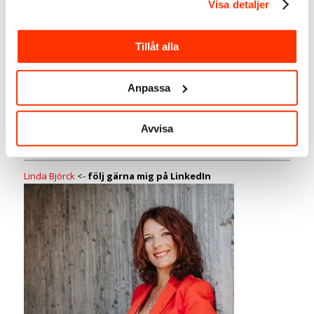
Visa detaljer
Det här är för dig som är genuint intresserad av att ta LinkedIn
till nästa nivå. Den här är främst för beslutsfattare, Vd/chefer,
marknad/kommunikation eller om du är en entreprenör som
Tillåt alla
verkligen har bestämt dig för att satsa på LinkedIn.
→ Uppdraget är minst 4 (2×2) timmar men för bästa resultat
Anpassa
rekommenderar jag 10 timmar.
OBS! Dessa uppdrag är helt skräddarsydda och tas i mån av
tid.
Avvisa
→
Kontakta mig
för ett kort samtal.
Linda Björck
<-
följ gärna mig på LinkedIn