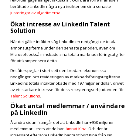
berättade LinkedIn några nya insikter om sina senaste
justeringar av algoritmerna
.
Ökat intresse av LinkedIn Talent
Solution
När det gäller intäkter såg LinkedIn en nedgång i de totala
annonsutgifterna under den senaste perioden, även om
Microsoft också minskade sina totala marknadsföringsutgifter
för att kompensera detta.
Det återspeglar i stort sett den bredare ekonomiska
nedgången och revideringen av marknadsföringsutgifterna.
LinkedIns totala intäkter ökade med 197 miljoner dollar, drivet
av ett starkare intresse för dess rekryteringserbjudanden för
Talent Solutions
.
Ökat antal medlemmar / användare
på LinkedIn
Å andra sidan framgår det att LinkedIn har +950 miljoner
medlemmar – trots att de har
lämnat Kina
. Och det är
intressant eftersom LinkedIn har tagit bort Kina från sin