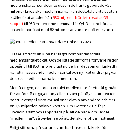
medlemskarta, ser det inte ut som de har tagit bort de +59
miljoner kinesiska medlemmarna från det totala antalet utan
istället ökat antalet från
930 miljoner från Microsoft’s Q3
rapport
till 953 miljoner medlemmar för Q4. Det innebär att
LinkedIn har ökat med 82 miljoner användare på ett kvartal.
Du ser att trots att Kina har tagits bort har det totala
medlemsantalet ökat. Och de listade siffrorna för varje region
uppgår till till 953 miljoner. Just nu verkar det som om LinkedIn
har ett missvisande medlemsantal och nyfiket undrar jag var
de extra medlemmarna kommer ifrån.
Men återigen, det totala antalet medlemmar är ett dåligt mått
för att förstå engagemang eller tillväxt på något sätt. Twitter
har till exempel cirka 250 miljoner aktiva användare och mer
än 1,5 miljarder inaktiva konton. Om Twitter skulle följa
LinkedIn’s sätt och rapportera på, att de hade 2 miljarder
”medlemmar”, så tvivlar jag på att det skulle bli väl mottaget.
Enligt siffrorna på kartan ovan, har LinkedIn faktiskt för