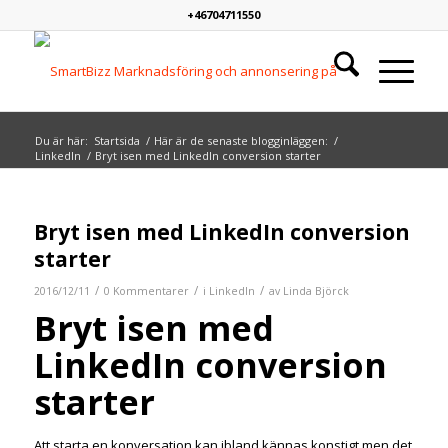
+46704711550
Du är här:
Startsida
/
Här är de senaste blogginläggen:
/
LinkedIn
/
Bryt isen med LinkedIn conversion starter
Bryt isen med LinkedIn conversion
starter
/
/
/
2016/12/11
0 Kommentarer
i
LinkedIn
av
Linda Björck
Bryt isen med
LinkedIn conversion
starter
Att starta en konversation kan ibland kännas konstigt men det