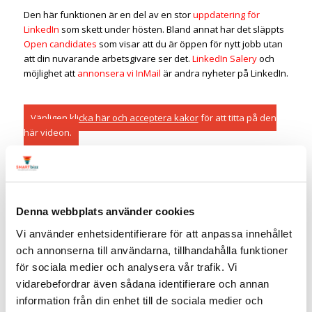
Den här funktionen är en del av en stor
uppdatering för
LinkedIn
som skett under hösten. Bland annat har det släppts
Open candidates
som visar att du är öppen för nytt jobb utan
att din nuvarande arbetsgivare ser det.
LinkedIn Salery
och
möjlighet att
annonsera vi InMail
är andra nyheter på LinkedIn.
Vänligen
klicka här och acceptera kakor
för att titta på den
här videon.
Vad tycker du om LinkedIn´s
Denna webbplats använder cookies
nyheter?
Linda Björck
<<–
Connecta gärna med mig
Vi använder enhetsidentifierare för att anpassa innehållet
och annonserna till användarna, tillhandahålla funktioner
Social media manager
för sociala medier och analysera vår trafik. Vi
LinkedIn-expert
vidarebefordrar även sådana identifierare och annan
SmartBizz AB
information från din enhet till de sociala medier och