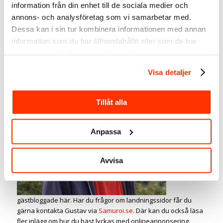
Annonsera på Instagram
information från din enhet till de sociala medier och
annons- och analysföretag som vi samarbetar med.
Annonsera på Facebook
Dessa kan i sin tur kombinera informationen med annan
information som du har tillhandahållit eller som de har
Stort tack
samlat in när du har använt deras tjänster.
säger jag
till Gustav
Visa detaljer
Jönsson,
Sales &
Growth
Tillåt alla
Manager
på Vimla,
Anpassa
för att du
Avvisa
gästbloggade här. Har du frågor om landningssidor får du
gärna kontakta Gustav via
Samuroi.se
. Där kan du också läsa
fler inlägg om hur du bäst lyckas med onlineannonsering.