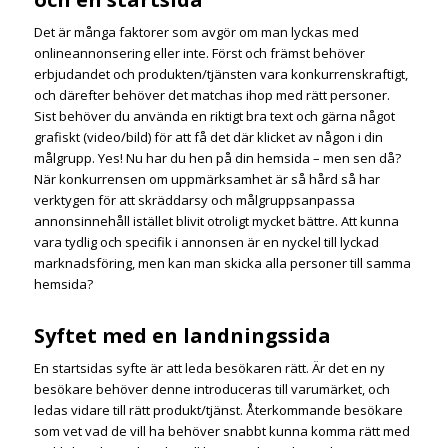
Det är många faktorer som avgör om man lyckas med
onlineannonsering eller inte. Först och främst behöver
erbjudandet och produkten/tjänsten vara konkurrenskraftigt,
och därefter behöver det matchas ihop med rätt personer.
Sist behöver du använda en riktigt bra text och gärna något
grafiskt (video/bild) för att få det där klicket av någon i din
målgrupp. Yes! Nu har du hen på din hemsida – men sen då?
När konkurrensen om uppmärksamhet är så hård så har
verktygen för att skräddarsy och målgruppsanpassa
annonsinnehåll istället blivit otroligt mycket bättre. Att kunna
vara tydlig och specifik i annonsen är en nyckel till lyckad
marknadsföring, men kan man skicka alla personer till samma
hemsida?
Syftet med en landningssida
En startsidas syfte är att leda besökaren rätt. Är det en ny
besökare behöver denne introduceras till varumärket, och
ledas vidare till rätt produkt/tjänst. Återkommande besökare
som vet vad de vill ha behöver snabbt kunna komma rätt med