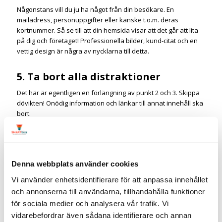
Någonstans vill du ju ha något från din besökare. En
mailadress, personuppgifter eller kanske t.o.m. deras
kortnummer. Så se till att din hemsida visar att det går att lita
på dig och företaget! Professionella bilder, kund-citat och en
vettig design är några av nycklarna till detta.
5. Ta bort alla distraktioner
Det här är egentligen en förlängning av punkt 2 och 3. Skippa
dövikten! Onödig information och länkar till annat innehåll ska
bort.
6. Ha en tydlig Call-to-action
Vad vill du att jag som besökare ska göra?
Denna webbplats använder cookies
Det är du som för i den här dansen – gör det enkelt för mig att
följa med.
Vi använder enhetsidentifierare för att anpassa innehållet
och annonserna till användarna, tillhandahålla funktioner
Relaterade artiklar:
för sociala medier och analysera vår trafik. Vi
7 steg som tar företaget till nästa nivå i sociala medier
vidarebefordrar även sådana identifierare och annan