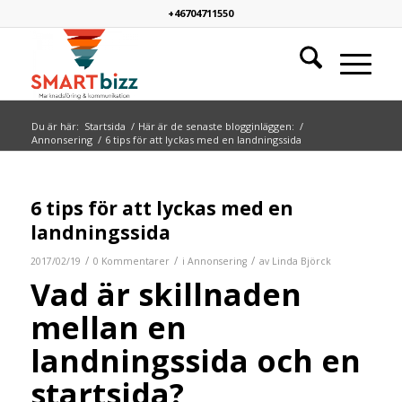
+46704711550
Du är här:
Startsida
/
Här är de senaste blogginläggen:
/
Annonsering
/
6 tips för att lyckas med en landningssida
6 tips för att lyckas med en
landningssida
/
/
/
2017/02/19
0 Kommentarer
i
Annonsering
av
Linda Björck
Vad är skillnaden
mellan en
landningssida och en
startsida?