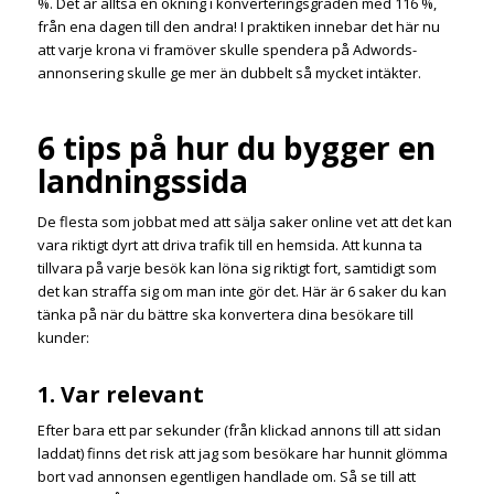
%. Det är alltså en ökning i konverteringsgraden med 116 %,
från ena dagen till den andra! I praktiken innebar det här nu
att varje krona vi framöver skulle spendera på Adwords-
annonsering skulle ge mer än dubbelt så mycket intäkter.
6 tips på hur du bygger en
landningssida
De flesta som jobbat med att sälja saker online vet att det kan
vara riktigt dyrt att driva trafik till en hemsida. Att kunna ta
tillvara på varje besök kan löna sig riktigt fort, samtidigt som
det kan straffa sig om man inte gör det. Här är 6 saker du kan
tänka på när du bättre ska konvertera dina besökare till
kunder:
1. Var relevant
Efter bara ett par sekunder (från klickad annons till att sidan
laddat) finns det risk att jag som besökare har hunnit glömma
bort vad annonsen egentligen handlade om. Så se till att