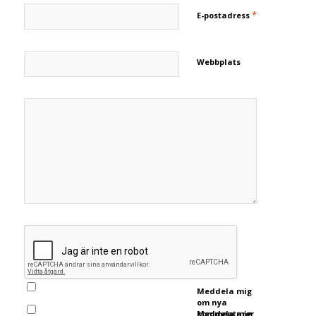
*
E-postadress
Webbplats
Meddela mig
om nya
kommentarer
Meddela mig