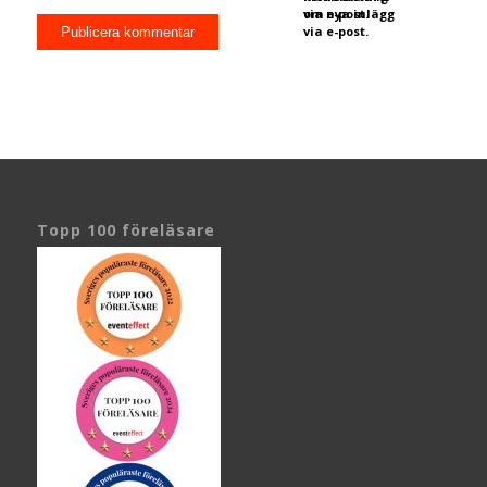
via e-post.
om nya inlägg
via e-post.
Topp 100 föreläsare