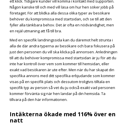
ett klick. Tidigare kunder vill komma i kontakt med supporten.
Någon kanske till och med vill läsa om hur hen söker jobb på
företaget. För att blidka alla dessa olika typer av besökare
behöver du kompromissa med startsidan, och se till att den
fyller alla tänkbara behov. Det är ofta en nödvändighet, men
en rejäl utmaning att få till bra.
Med en specifik landningssida kan du däremot helt strunta i
alla de där andra typerna av besökare och bara fokusera på
just den personen du vill ska klicka på annonsen. Anledningen
till att du behöver kompromissa med startsidan är ju för att du
inte har kontroll över vem som kommer till hemsidan, eller
exakt vad besökaren är ute efter. Men när du har skapat din
specifika annons med ditt specifika erbjudande som kommer
visas på en specifik plats och dessutom troligtvis tilltala en
specifik typ av person så vet du ju också exakt vad personen
kommer förvänta sig när hen landar på din hemsida. Ta
tillvara på den här informationen.
Intäkterna ökade med 116% över en
natt