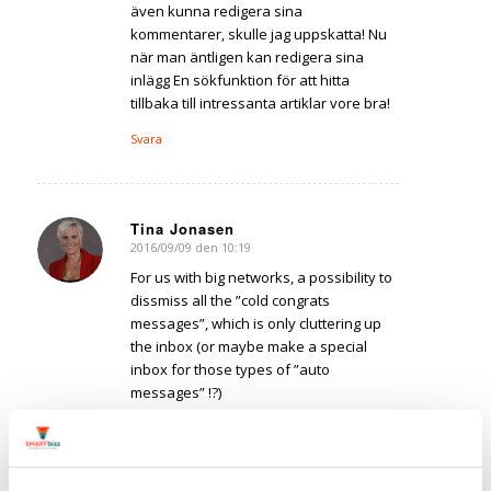
även kunna redigera sina
kommentarer, skulle jag uppskatta! Nu
när man äntligen kan redigera sina
inlägg En sökfunktion för att hitta
tillbaka till intressanta artiklar vore bra!
Svara
Tina Jonasen
2016/09/09 den 10:19
says:
For us with big networks, a possibility to
dissmiss all the ”cold congrats
messages”, which is only cluttering up
the inbox (or maybe make a special
inbox for those types of ”auto
messages” !?)
The possibility to archive messages
(why th heck was that option removed in
the first place??)