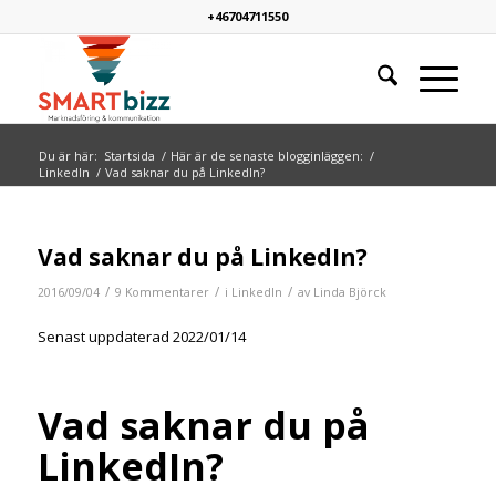
+46704711550
Du är här:
Startsida
/
Här är de senaste blogginläggen:
/
LinkedIn
/
Vad saknar du på LinkedIn?
Vad saknar du på LinkedIn?
/
/
/
2016/09/04
9 Kommentarer
i
LinkedIn
av
Linda Björck
Senast uppdaterad 2022/01/14
Vad saknar du på
LinkedIn?