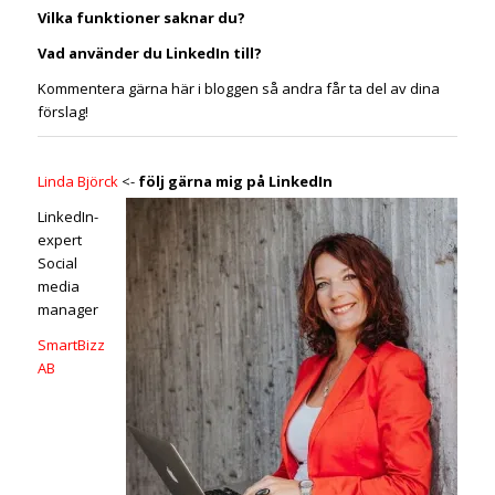
Vilka funktioner saknar du?
Vad använder du LinkedIn till?
Kommentera gärna här i bloggen så andra får ta del av dina
förslag!
Linda Björck
<-
följ gärna mig på LinkedIn
LinkedIn-
expert
Social
media
manager
SmartBizz
AB