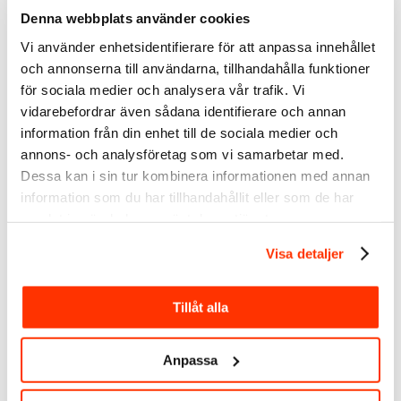
– its impossible to keep a clean inbox as
Denna webbplats använder cookies
is = unnecessary STRESS
Vi använder enhetsidentifierare för att anpassa innehållet
Svara
och annonserna till användarna, tillhandahålla funktioner
för sociala medier och analysera vår trafik. Vi
Linda Björck
vidarebefordrar även sådana identifierare och annan
2016/09/09 den 11:56
says:
information från din enhet till de sociala medier och
Thanks Tina, great suggestions! I´ll
annons- och analysföretag som vi samarbetar med.
take it with me.
Dessa kan i sin tur kombinera informationen med annan
Svara
information som du har tillhandahållit eller som de har
samlat in när du har använt deras tjänster.
Visa detaljer
Karin Higwall
2016/11/09 den 13:42
says:
Tillåt alla
Hej här kommer lite förslag:
Kontakters kontakter skulle jag vilja ha i
bokstavsordning.
Anpassa
Dessutom i de förslag som kommer upp
i ”kanske du känner” vore det önskvärt