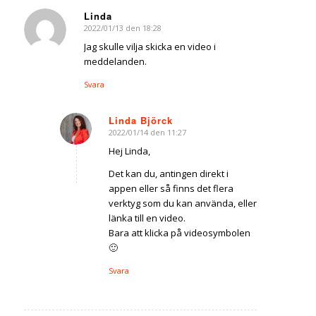
Linda
2022/01/13 den 18:28
says:
Jag skulle vilja skicka en video i
meddelanden.
Svara
Linda Björck
2022/01/14 den 11:27
says:
Hej Linda,
Det kan du, antingen direkt i
appen eller så finns det flera
verktyg som du kan använda, eller
länka till en video.
Bara att klicka på videosymbolen
🙂
Svara