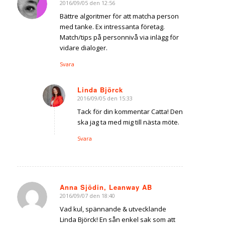
2016/09/05 den 12:56
says:
Bättre algoritmer för att matcha person
med tanke. Ex intressanta företag.
Match/tips på personnivå via inlägg för
vidare dialoger.
Svara
Linda Björck
2016/09/05 den 15:33
says:
Tack för din kommentar Catta! Den
ska jag ta med mig till nästa möte.
Svara
Anna Sjödin, Leanway AB
2016/09/07 den 18:40
says:
Vad kul, spännande & utvecklande
Linda Björck! En sån enkel sak som att