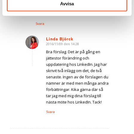
att de som man hade flest
Avvisa
gemensamma kontakter med kommer
först och sedan i fallande skala. // Karin
Svara
Linda Björck
2016/11/09 den 14:28
says:
Bra förslag. Det är på gång en
jättestor förändring och
uppdatering hos LinkedIn. Jag har
skrivit två inlägg om det, de två
senaste. Ingen av de förslagen du
nämner är med men många andra
förbättringar. Kika gärna där så
tar jag med mig dina förslag till
nästa möte hos LinkedIn. Tack!
Svara