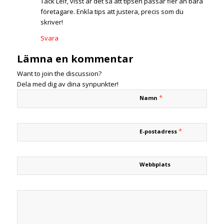
Tack Leif, visst är det så att tipsen passar fler än bara
företagare. Enkla tips att justera, precis som du
skriver!
Svara
Lämna en kommentar
Want to join the discussion?
Dela med dig av dina synpunkter!
*
Namn
*
E-postadress
Webbplats