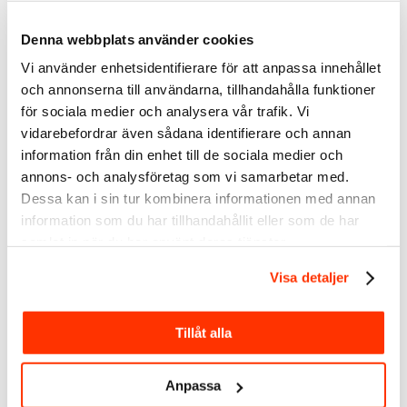
mätbara?
Denna webbplats använder cookies
Vilka mål kan du sätta för de kommande 12 månaderna?
Hur kan du bryta ner det i mindre mål?
Vi använder enhetsidentifierare för att anpassa innehållet
och annonserna till användarna, tillhandahålla funktioner
Relaterad artikel:
Hur du sätter SMARTA mål
för sociala medier och analysera vår trafik. Vi
Berätta – vilket är ditt bästa tips?
vidarebefordrar även sådana identifierare och annan
information från din enhet till de sociala medier och
Linda
annons- och analysföretag som vi samarbetar med.
Björck
<<– Connecta gärna med mig på LinkedIn
Dessa kan i sin tur kombinera informationen med annan
Social media manager
LinkedIn-expert
information som du har tillhandahållit eller som de har
samlat in när du har använt deras tjänster.
SmartBizz AB
Välkommen att följa mig:
Visa detaljer
Twitter
LinkedIn
Tillåt alla
Facebook
Anpassa