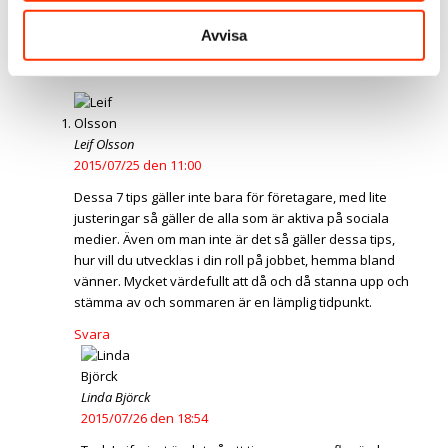
Taggar:
Företagare
,
Målsättning
,
Marknadsföring
,
personligt
Avvisa
varumärke
,
Sociala medier
2
Kommentarer
Leif Olsson
2015/07/25 den 11:00
Dessa 7 tips gäller inte bara för företagare, med lite
justeringar så gäller de alla som är aktiva på sociala
medier. Även om man inte är det så gäller dessa tips,
hur vill du utvecklas i din roll på jobbet, hemma bland
vänner. Mycket värdefullt att då och då stanna upp och
stämma av och sommaren är en lämplig tidpunkt.
Svara
Linda Björck
2015/07/26 den 18:54