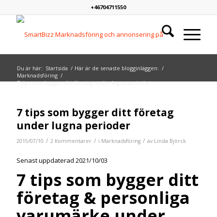
+46704711550
Du är här:
Startsida
/
Här är de senaste blogginläggen:
/
Marknadsföring
/
7 tips som bygger ditt företag under lugna perioder
says:
says:
7 tips som bygger ditt företag
under lugna perioder
/
/
/
2015/07/10
2 Kommentarer
i
Marknadsföring
av
Linda Björck
Senast uppdaterad 2021/10/03
7 tips som bygger ditt
företag & personliga
varumärke under