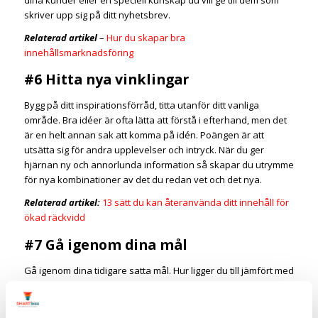
dina kunder eller en speciell kunskap du vill ge till dem som
skriver upp sig på ditt nyhetsbrev.
Relaterad artikel
–
Hur du skapar bra
innehållsmarknadsföring
#6 Hitta nya vinklingar
Bygg på ditt inspirationsförråd, titta utanför ditt vanliga
område. Bra idéer är ofta lätta att förstå i efterhand, men det
är en helt annan sak att komma på idén. Poängen är att
utsätta sig för andra upplevelser och intryck. När du ger
hjärnan ny och annorlunda information så skapar du utrymme
för nya kombinationer av det du redan vet och det nya.
Relaterad artikel:
13 sätt du kan återanvända ditt innehåll för
ökad räckvidd
#7 Gå igenom dina mål
Gå igenom dina tidigare satta mål. Hur ligger du till jämfört med
de målen du har satt upp?
Kika på din budget, hur ligger du till där och hur ska din budget
vara för kommande perioder? Var dina mål rimligt satta och