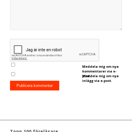
Meddela mig om nya
kommentarer via e-
post.
Meddela mig om nya
inlägg via e-post.
Topp 100 föreläsare