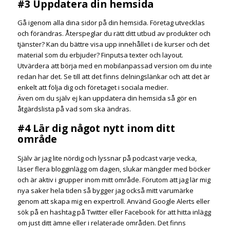
#3 Uppdatera din hemsida
Gå igenom alla dina sidor på din hemsida. Företag utvecklas
och förändras. Återspeglar du rätt ditt utbud av produkter och
tjänster? Kan du bättre visa upp innehållet i de kurser och det
material som du erbjuder? Finputsa texter och layout.
Utvärdera att börja med en mobilanpassad version om du inte
redan har det. Se till att det finns delningslänkar och att det är
enkelt att följa dig och företaget i sociala medier.
Även om du själv ej kan uppdatera din hemsida så gör en
åtgärdslista på vad som ska ändras.
#4 Lär dig något nytt inom ditt
område
Själv är jag lite nördig och lyssnar på podcast varje vecka,
läser flera blogginlägg om dagen, slukar mängder med böcker
och är aktiv i grupper inom mitt område. Förutom att jag lär mig
nya saker hela tiden så bygger jag också mitt varumärke
genom att skapa mig en expertroll. Använd Google Alerts eller
sök på en hashtag på Twitter eller Facebook för att hitta inlägg
om just ditt ämne eller i relaterade områden. Det finns