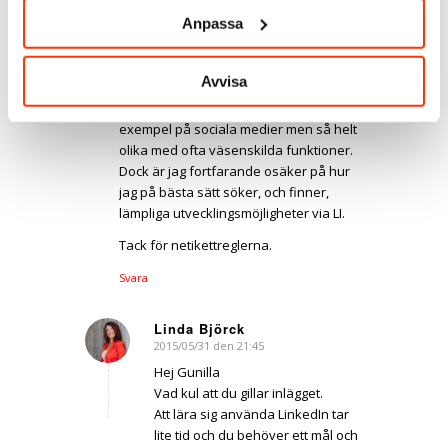
Anpassa
Gunilla Edithsdotter
2015/05/31 den 20:30
says:
Avvisa
Uppskattar verkligen påminnelsen om
att LinkedIn och Facebook båda är
exempel på sociala medier men så helt
olika med ofta väsenskilda funktioner.
Dock är jag fortfarande osäker på hur
jag på bästa sätt söker, och finner,
lämpliga utvecklingsmöjligheter via LI.
Tack för netikettreglerna.
Svara
Linda Björck
2015/05/31 den 21:45
says:
Hej Gunilla
Vad kul att du gillar inlägget.
Att lära sig använda LinkedIn tar
lite tid och du behöver ett mål och