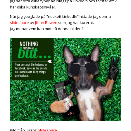
Jag ser ofta olika typer av inlägg på LinkedIn och förstår att vi
har olika kunskapsnivåer.
När jag googlade på ”netikett LinkedIn” hittade jag denna
slideshare
av
Jillian Bowen
som jag har kurerat.
Jag menar vem kan motstå denna bilden?
Bild från Jillians
Slideshare