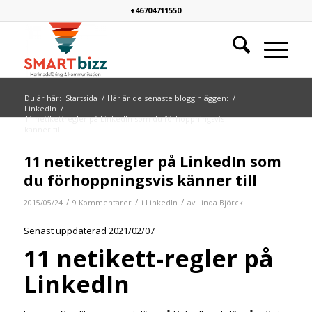
+46704711550
Du är här:
Startsida
/
Här är de senaste blogginläggen:
/
LinkedIn
/
11 netikettregler på LinkedIn som du förhoppningsvis
känner till
skriver:
11 netikettregler på LinkedIn som
du förhoppningsvis känner till
/
/
/
2015/05/24
9 Kommentarer
i
LinkedIn
av
Linda Björck
Senast uppdaterad 2021/02/07
11 netikett-regler på
LinkedIn