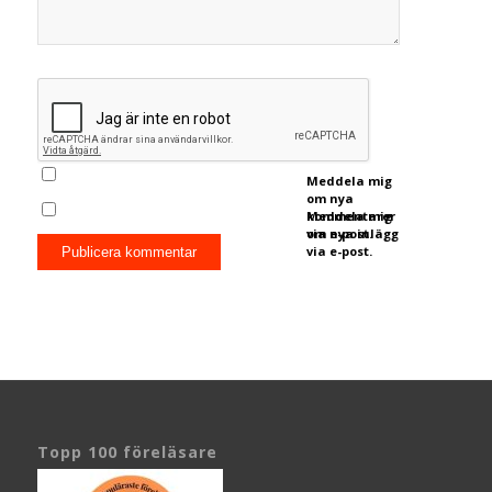
Meddela mig
om nya
kommentarer
Meddela mig
via e-post.
om nya inlägg
via e-post.
Topp 100 föreläsare