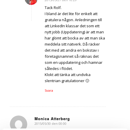
says:
Tack Rolf.
I bland är det lite för enkelt att
gratulera någon. Anledningen till
att LinkedIn klassar det som ett
nytt jobb (Uppdatering) är att man
har glömt att bocka av att man ska
meddela sitt nätverk. Då räcker
det med att andra en bokstav i
företagsnamnet så räknas det
som en uppdatering och hamnar
således i flödet.
Klokt att tänka att undvika
slentrian-gratulationer 🙂
Svara
Monica Atterberg
2015/05/30 den 00:00
says: