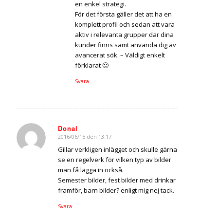
en enkel strategi.
För det första gäller det att ha en
komplett profil och sedan att vara
aktiv i relevanta grupper där dina
kunder finns samt använda dig av
avancerat sök. – Väldigt enkelt
förklarat 🙂
Svara
Donal
2016/06/15 den 13:17
says:
Gillar verkligen inlägget och skulle gärna
se en regelverk för vilken typ av bilder
man få lägga in också.
Semester bilder, fest bilder med drinkar
framför, barn bilder? enligt mig nej tack.
Svara