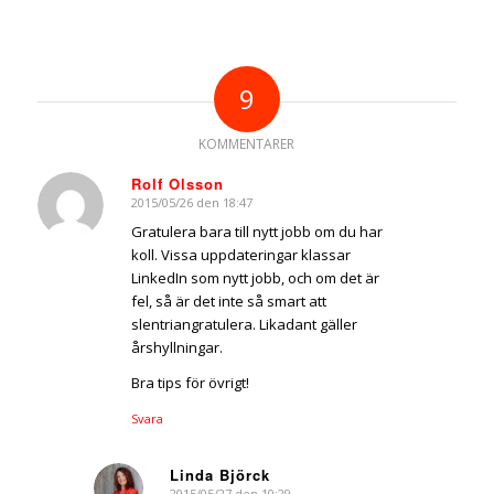
9
KOMMENTARER
Rolf Olsson
2015/05/26 den 18:47
says:
Gratulera bara till nytt jobb om du har
koll. Vissa uppdateringar klassar
LinkedIn som nytt jobb, och om det är
fel, så är det inte så smart att
slentriangratulera. Likadant gäller
årshyllningar.
Bra tips för övrigt!
Svara
Linda Björck
2015/05/27 den 10:29