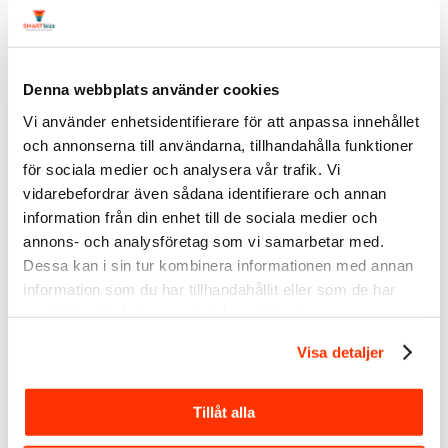
Tack, Linda, för de här 11
netikettreglerna på Linkedin samt för en
del annat av dig som jag just läst.
Mycket kan synas självklart, men om
man som jag är relativt ny på sociala
Denna webbplats använder cookies
medier så är dessa texter ovärderliga.
Vi använder enhetsidentifierare för att anpassa innehållet
Jag ska verkligen fundera över dina tips
och annonserna till användarna, tillhandahålla funktioner
och se hur jag kan förbättra mina
för sociala medier och analysera vår trafik. Vi
insatser här.
vidarebefordrar även sådana identifierare och annan
Svara
information från din enhet till de sociala medier och
annons- och analysföretag som vi samarbetar med.
Linda Björck
Dessa kan i sin tur kombinera informationen med annan
2015/05/30 den 18:21
says:
information som du har tillhandahållit eller som de har
Stort tack Monica, glad att vara till
samlat in när du har använt deras tjänster.
hjälp.
Bara hör av dig om du undrar över
Visa detaljer
något.
Svara
Tillåt alla