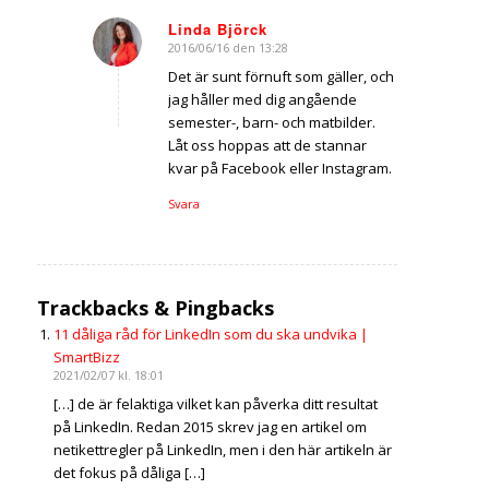
Linda Björck
2016/06/16 den 13:28
says:
Det är sunt förnuft som gäller, och
jag håller med dig angående
semester-, barn- och matbilder.
Låt oss hoppas att de stannar
kvar på Facebook eller Instagram.
Svara
Trackbacks & Pingbacks
11 dåliga råd för LinkedIn som du ska undvika |
SmartBizz
2021/02/07 kl. 18:01
[…] de är felaktiga vilket kan påverka ditt resultat
på LinkedIn. Redan 2015 skrev jag en artikel om
netikettregler på LinkedIn, men i den här artikeln är
det fokus på dåliga […]