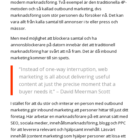
modern marknadsföring. Två exempel är den traditionella 4P-
metoden och så kallad outbound marketing, dvs
marknadsföring som stör personen du försöker nå. Det kan
vara allt från kalla samtal till annonser i tv eller press och
mässor.
Men med möjlighet att blockera samtal och ha
annonsblockerare på datorn innebär det att traditionell
marknadsföring har svårt att nå fram. Det är då inbound
marketing kommer till sin spets.
“Instead of one-way interruption, web
marketing is all about delivering useful
content at just the precise moment that a
buyer needs it.” – David Meerman Scott
I stället för att du stör och irriterar en person med outbound
marketing gör inbound marketing att personer hittar till just ditt
företag. Här arbetar en marknadsförare på ett annat sätt med
SEO, sociala medier, innehållsmarknadsföring, blogg och PPC
för att leverera relevant och hjälpsamt innehåll. Läsvärt
innehåll (content marketing) som hjälper personer att lösa ett