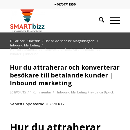
+46704711550
Du är här:
Startsida
/
Här är de senaste blogginläggen:
/
Inbound Marketing
/
Hur du attraherar och konverterar besökare till betalande
kunder | Inbound ...
skriver:
Hur du attraherar och konverterar
besökare till betalande kunder |
Inbound marketing
/
/
/
2018/04/15
1 Kommentar
i
Inbound Marketing
av
Linda Björck
Senast uppdaterad 2026/03/17
Hur du attraherar