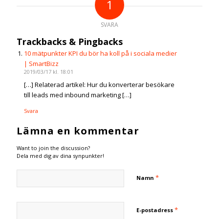
1
SVARA
Trackbacks & Pingbacks
10 mätpunkter KPI du bör ha koll på i sociala medier
| SmartBizz
2019/03/17 kl. 18:01
[…] Relaterad artikel: Hur du konverterar besökare
till leads med inbound marketing […]
Svara
Lämna en kommentar
Want to join the discussion?
Dela med dig av dina synpunkter!
*
Namn
*
E-postadress