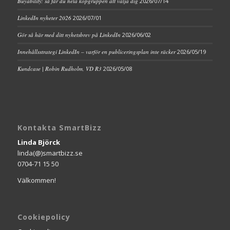
Buyability: så får du hela köpgruppen att välja dig
2026/07/14
LinkedIn nyheter 2026
2026/07/01
Gör så här med ditt nyhetsbrev på LinkedIn
2026/06/02
Innehållsstrategi LinkedIn – varför en publiceringsplan inte räcker
2026/05/19
Kundcase | Robin Rudholm, VD R3
2026/05/08
Kontakta SmartBizz
Linda Björck
linda(@)smartbizz.se
0704-71 15 50
Välkommen!
Cookiepolicy