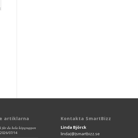
e artiklarna
Kontakta SmartBizz
Linda Björck
så får du hela köpgruppen
2026/07/14
linda(@)smartbizz.se