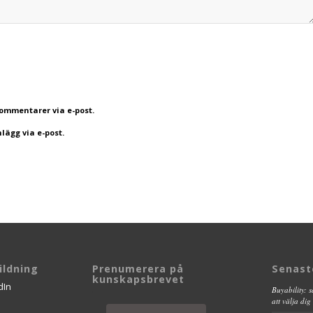
mmentarer via e-post.
ägg via e-post.
ldning
Prenumerera på
Senast
kunskapsbrevet
Buyability: 
att välja dig