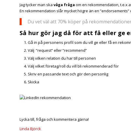
Jag tycker man ska
våga fråga
om en rekommendation, t.e.x av
En rekommendation slår mycket högre än en ”endorsements” då 
Du vet väl att 70% köper på rekommendatione
Så hur gör jag då för att få eller g
Gå in på personens profil som du vill ge eller få en reko
Välj ”request” eller ”recommend”
Välj vilken relation du har till personen
Välj vilket företag/roll du vill bli rekommenderad för
Skriv en passande text och gör den personlig
Skicka
Lycka till, fråga och kommentera gärna!
Linda Björck