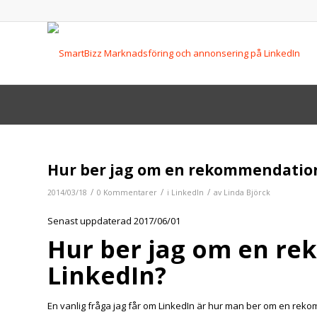
Hur ber jag om en rekommendation
/
/
/
2014/03/18
0 Kommentarer
i
LinkedIn
av
Linda Björck
Senast uppdaterad 2017/06/01
Hur ber jag om en r
LinkedIn?
En vanlig fråga jag får om LinkedIn är hur man ber om en rek