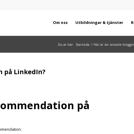
Om oss
Utbildningar & tjänster
R
Du är här:
Startsida
/
Här är de senaste bloggi
 på LinkedIn?
ekommendation på
ommendation.