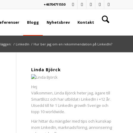
+46704711550
eferenser
Blogg
Nyhetsbrev
Kontakt
nläggen:
/
LinkedIn
/
Hur ber jag om en rekommendation på LinkedIn?
Linda Björck
Hej
Välkommen, Linda Björck heter jag, ägare till
SmartBizz och har utbildat i LinkedIn i +12 år.
Utsedd till Nr 1 LinkedIn growth Sverige och
topp 10 worldwide.
Här hittar du mängder med tips och kunskap
inom LinkedIn, marknadsföring, annonsering