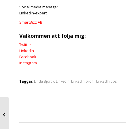
Social media manager
LinkedIn-expert
SmartBizz AB
Välkommen att följa mig:
Twitter
LinkedIn
Facebook
Instagram
Taggar:
Linda Björck
,
LinkedIn
,
LinkedIn profil
,
LinkedIn tips
Podcaster du borde
lyssna på