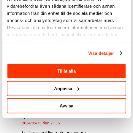
Jag minns att rekommenderade Evernote redan för
vidarebefordrar även sådana identifierare och annan
några år sedan när jag frågade efter bra appar till
information från din enhet till de sociala medier och
padden. Jag laddade ner den direkt, men har inte
använt den. Nu, efter dina tips ljusnade det lite. Ska ge
annons- och analysföretag som vi samarbetar med.
den en chans till! 😀
Dessa kan i sin tur kombinera informationen med annan
information som du har tillhandahållit eller som de har
Svara
samlat in när du har använt deras tjänster.
Visa detaljer
Linda Björck
2014/03/31 den 08:29
Vad kul, det är en riktigt bra app – berätta gärna hur
Tillåt alla
det går!
Lycka till
Anpassa
Svara
Avvisa
Björn Bernhardson
2024/05/15 den 21:36
Jag är gammal Evernote-användare.