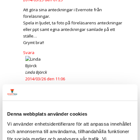
Att göra sina anteckningar i Evernote från
föreläsningar.
Spela in ljudet, ta foto på föreläsarens anteckningar
eller ppt samt egna anteckningar samlade på ett
ställe…
Grymt bra!!
Svara
Linda Björck
2014/03/26 den 11:06
Tack Ronny för din input och för att du delar med dig.
Finns många fördelar med Evernote 🙂
Svara
Denna webbplats använder cookies
Vi använder enhetsidentifierare för att anpassa innehållet
ingrita
2014/03/30 den 21:31
och annonserna till användarna, tillhandahålla funktioner
för sociala medier och analysera vår trafik. Vi