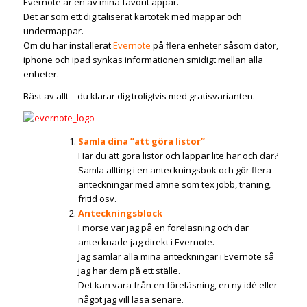
Evernote är en av mina favorit appar.
Det är som ett digitaliserat kartotek med mappar och
undermappar.
Om du har installerat
Evernote
på flera enheter såsom dator,
iphone och ipad synkas informationen smidigt mellan alla
enheter.
Bäst av allt – du klarar dig troligtvis med gratisvarianten.
Samla dina ”att göra listor”
Har du att göra listor och lappar lite här och där?
Samla allting i en anteckningsbok och gör flera
anteckningar med ämne som tex jobb, träning,
fritid osv.
Anteckningsblock
I morse var jag på en föreläsning och där
antecknade jag direkt i Evernote.
Jag samlar alla mina anteckningar i Evernote så
jag har dem på ett ställe.
Det kan vara från en föreläsning, en ny idé eller
något jag vill läsa senare.