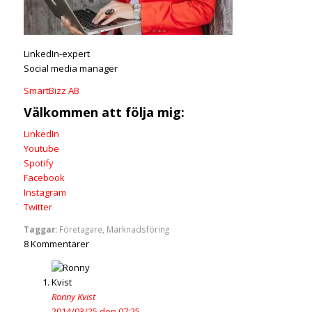
LinkedIn-expert
Social media manager
SmartBizz AB
Välkommen att följa mig:
LinkedIn
Youtube
Spotify
Facebook
Instagram
Twitter
Taggar:
Företagare
,
Marknadsföring
8
Kommentarer
Ronny Kvist
2014/03/25 den 07:25