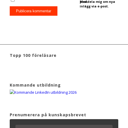
post.
Meddela mig om nya
inlägg via e-post.
Topp 100 föreläsare
Kommande utbildning
Prenumerera på kunskapsbrevet