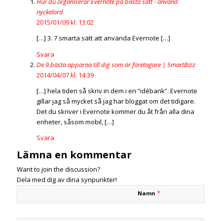
Hur du organiserar Evernote på bästa sätt - använd
nyckelord
2015/01/09 kl. 13:02
[…] 3. 7 smarta sätt att använda Evernote […]
Svara
De 9 bästa apparna till dig som är företagare | SmartBizz
2014/04/07 kl. 14:39
[…] hela tiden så skriv in dem i en ”idébank”. Evernote
gillar jag så mycket så jag har bloggat om det tidigare.
Det du skriver i Evernote kommer du åt från alla dina
enheter, såsom mobil, […]
Svara
Lämna en kommentar
Want to join the discussion?
Dela med dig av dina synpunkter!
*
Namn