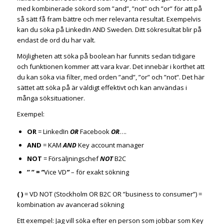
med kombinerade sökord som ”and”, ”not” och ”or” för att på
så sätt få fram bättre och mer relevanta resultat. Exempelvis
kan du söka på LinkedIn AND Sweden. Ditt sökresultat blir på
endast de ord du har valt.
Möjligheten att söka på boolean har funnits sedan tidigare
och funktionen kommer att vara kvar. Det innebär i korthet att
du kan söka via filter, med orden ”and”, ”or” och ”not”. Det här
sättet att söka på är väldigt effektivt och kan användas i
många söksituationer.
Exempel:
OR
= LinkedIn
OR
Facebook
OR
….
AND
= KAM
AND
Key account manager
NOT
= Försäljningschef
NOT
B2C
” ”
= ”
Vice VD
”
– för exakt sökning
( )
= VD NOT (Stockholm OR B2C OR ”business to consumer”) =
kombination av avancerad sökning
Ett exempel: Jag vill söka efter en person som jobbar som Key