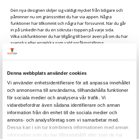
Den nya designen skiljer sig väldigt mycket från tidigare och
påminner nu om gränssnittet du har via appen. Några
funktioner har tillkommit och några har försvunnit. När du går
in på LinkedIn har du en sökruta i toppen på varje sida.
Vilka sökfunktioner du har tillgång till beror även på om du har
svenska eller engelska som vald språkinställning.
Toppresultat
Människor
Jobb
Denna webbplats använder cookies
Inlägg
Vi använder enhetsidentifierare för att anpassa innehållet
Företag
och annonserna till användarna, tillhandahålla funktioner
Grupper
för sociala medier och analysera vår trafik. Vi
Skolor
vidarebefordrar även sådana identifierare och annan
information från din enhet till de sociala medier och
Hashtags är sökbara och du söker på dessa genom att skriva
annons- och analysföretag som vi samarbetar med.
in ett ord i sökrutan.
Dessa kan i sin tur kombinera informationen med annan
På bilden nedan har jag sökt på mitt namn och förutom i
information som du har tillhandahållit eller som de har
toppmenyn kan du filtrera ditt sökresultat genom att