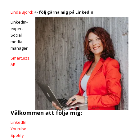
Linda Björck
<-
följ gärna mig på LinkedIn
LinkedIn-
expert
Social
media
manager
SmartBizz
AB
Välkommen att följa mig:
LinkedIn
Youtube
Spotify