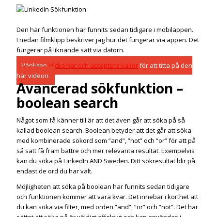
Den här funktionen har funnits sedan tidigare i mobilappen.
I nedan filmklipp beskriver jag hur det fungerar via appen. Det
fungerar på liknande sätt via datorn.
Vänligen
klicka här och acceptera kakor
för att titta på den
här videon.
Avancerad sökfunktion –
boolean search
Något som få känner till är att det även går att söka på så
kallad boolean search. Boolean betyder att det går att söka
med kombinerade sökord som ”and”, ”not” och ”or” för att på
så sätt få fram bättre och mer relevanta resultat. Exempelvis
kan du söka på LinkedIn AND Sweden. Ditt sökresultat blir på
endast de ord du har valt.
Möjligheten att söka på boolean har funnits sedan tidigare
och funktionen kommer att vara kvar. Det innebär i korthet att
du kan söka via filter, med orden ”and”, ”or” och ”not”. Det här
sättet att söka på är väldigt effektivt och kan användas i