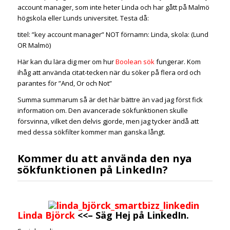
account manager, som inte heter Linda och har gått på Malmö
högskola eller Lunds universitet. Testa då:
titel: ”key account manager” NOT förnamn: Linda, skola: (Lund
OR Malmö)
Här kan du lära dig mer om hur
Boolean sök
fungerar. Kom
ihåg att använda citat-tecken när du söker på flera ord och
parantes för ”And, Or och Not”
Summa summarum så är det här bättre än vad jag först fick
information om. Den avancerade sökfunktionen skulle
försvinna, vilket den delvis gjorde, men jag tycker ändå att
med dessa sökfilter kommer man ganska långt.
Kommer du att använda den nya
sökfunktionen på LinkedIn?
Linda Björck
<<–
Säg Hej
på LinkedIn.