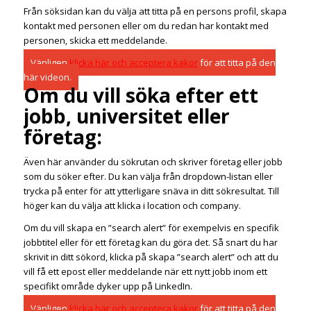
Från söksidan kan du välja att titta på en persons profil, skapa
kontakt med personen eller om du redan har kontakt med
personen, skicka ett meddelande.
Vänligen
klicka här och acceptera kakor
för att titta på den
här videon.
Om du vill söka efter ett
jobb, universitet eller
företag:
Även här använder du sökrutan och skriver företag eller jobb
som du söker efter. Du kan välja från dropdown-listan eller
trycka på enter för att ytterligare snäva in ditt sökresultat. Till
höger kan du välja att klicka i location och company.
Om du vill skapa en ”search alert” för exempelvis en specifik
jobbtitel eller för ett företag kan du göra det. Så snart du har
skrivit in ditt sökord, klicka på skapa ”search alert” och att du
vill få ett epost eller meddelande när ett nytt jobb inom ett
specifikt område dyker upp på LinkedIn.
Vänligen
klicka här och acceptera kakor
för att titta på den