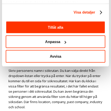
samlat in när du har använt deras tjänster.
klicka/fylla i ute till höger.
Visa detaljer
Här är några tips som hjälper dig hitta det du söker
Tillåt alla
efter på LinkedIn:
Anpassa
Om du vill söka efter en
specifik person på
Avvisa
LinkedIn:
Skriv personens namn i sökrutan. Du kan välja direkt från
dropdown-listan eller trycka på enter. När du trycker på enter
kommer du till en sida för sökresultatet. Här kan du klicka i
vissa filter för att begränsa resultatet, i det här fallet endast
se personer i ditt sökresultat. Du kan även begränsa din
sökning genom att använda filter som du hittar till höger på
söksidan. Där finns location, company, past company, industry
och school.