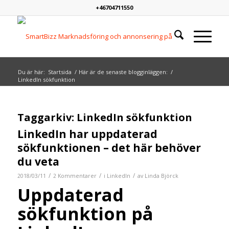
+46704711550
Du är här:
Startsida
/
Här är de senaste blogginläggen:
/
LinkedIn sökfunktion
Taggarkiv:
LinkedIn sökfunktion
LinkedIn har uppdaterad
sökfunktionen – det här behöver
du veta
/
/
/
2018/03/11
2 Kommentarer
i
LinkedIn
av
Linda Björck
Uppdaterad
sökfunktion på