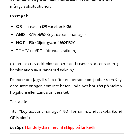
många söksituationer.
Exempel:
OR
= LinkedIn
OR
Facebook
OR
….
AND
= KAM
AND
Key account manager
NOT
= Försäljningschef
NOT
B2C
” ”
= ”
Vice VD
”
– för exakt sökning
( )
= VD NOT (Stockholm OR B2C OR ”business to consumer”) =
kombination av avancerad sökning.
Ett exempel: Jag vill söka efter en person som jobbar som Key
account manager, som inte heter Linda och har gått på Malmö
högskola eller Lunds universitet.
Testa då:
Titel: ”key account manager” NOT förnamn: Linda, skola: (Lund
OR Malmö).
Lästips
:
Hur du lyckas med filmklipp på LinkedIn