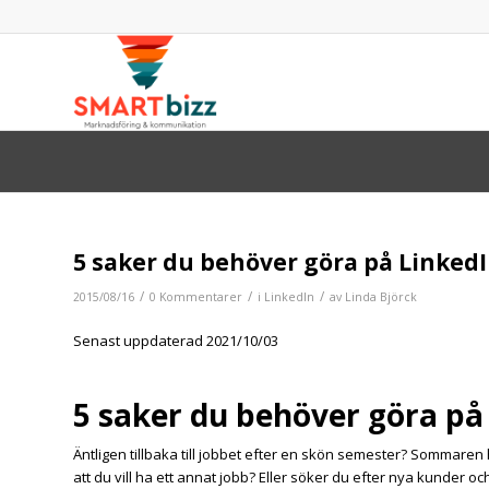
5 saker du behöver göra på Linked
/
/
/
2015/08/16
0 Kommentarer
i
LinkedIn
av
Linda Björck
Senast uppdaterad 2021/10/03
5 saker du behöver göra på
Äntligen tillbaka till jobbet efter en skön semester? Sommaren ha
att du vill ha ett annat jobb? Eller söker du efter nya kunder 