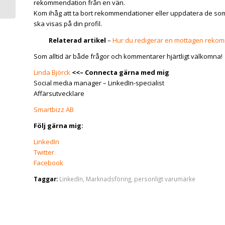
rekommendation från en vän.
Kom ihåg att ta bort rekommendationer eller uppdatera de som
ska visas på din profil.
Relaterad artikel
–
Hur du redigerar en mottagen reko
Som alltid är både frågor och kommentarer hjärtligt välkomna!
Linda Björck
<<–
Connecta gärna med mig
Social media manager – LinkedIn-specialist
Affärsutvecklare
Smartbizz AB
Följ gärna mig:
LinkedIn
Twitter
Facebook
Taggar:
LinkedIn
,
Marknadsföring
,
personligt varumärke