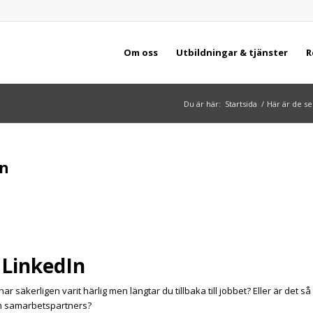
Om oss
Utbildningar & tjänster
R
Du är här:
Startsida
/
Här är de se
In
 LinkedIn
r säkerligen varit härlig men längtar du tillbaka till jobbet? Eller är det så
och samarbetspartners?