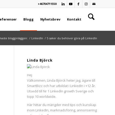
+46704711550
eferenser
Blogg
Nyhetsbrev
Kontakt
naste blogginläggen:
/
LinkedIn
/
5 saker du behöver göra på LinkedIn
Linda Björck
Hej
Välkommen, Linda Björck heter jag, ägare till
SmartBizz och har utbildat i LinkedIn i +12 år.
Utsedd till Nr 1 LinkedIn growth Sverige och
topp 10 worldwide.
Här hittar du mängder med tips och kunskap
inom LinkedIn, marknadsföring, annonsering