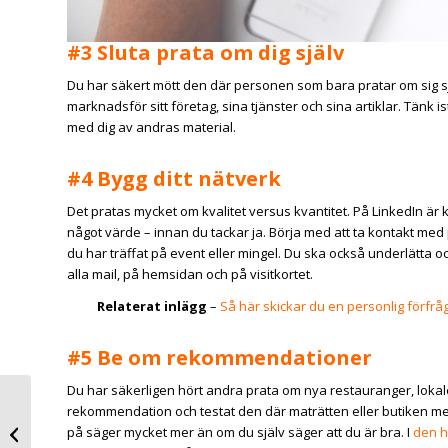
#3 Sluta prata om dig själv
Du har säkert mött den där personen som bara pratar om sig sj
marknadsför sitt företag, sina tjänster och sina artiklar. Tänk is
med dig av andras material.
#4 Bygg ditt nätverk
Det pratas mycket om kvalitet versus kvantitet. På LinkedIn är 
något värde – innan du tackar ja. Börja med att ta kontakt me
du har träffat på event eller mingel. Du ska också underlätta oc
alla mail, på hemsidan och på visitkortet.
Relaterat inlägg
–
S
å här skickar du en personlig förfrå
#5 Be om rekommendationer
Du har säkerligen hört andra prata om nya restauranger, lokaler 
rekommendation och testat den där maträtten eller butiken me
30 expertråd för att
på säger mycket mer än om du själv säger att du är bra. I
den h
Boosta din business