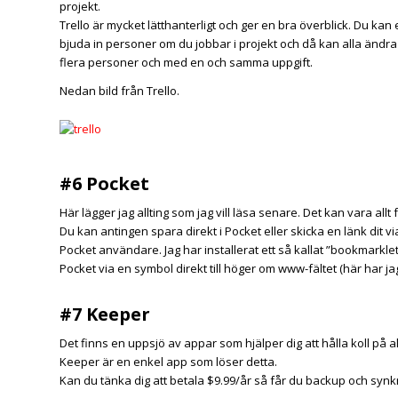
projekt.
Trello
är mycket lätthanterligt och ger en bra överblick. Du kan enk
bjuda in personer om du jobbar i projekt och då kan alla ändra 
flera personer och med en och samma uppgift.
Nedan bild från Trello.
#6 Pocket
Här lägger jag allting som jag vill läsa senare. Det kan vara allt f
Du kan antingen spara direkt i
Pocke
t
eller skicka en länk dit v
Pocket användare. Jag har installerat ett så kallat ”bookmarklet”
Pocket via en symbol direkt till höger om www-fältet (här har ja
#7 Keeper
Det finns en uppsjö av appar som hjälper dig att hålla koll p
Keeper
är en enkel app som löser detta.
Kan du tänka dig att betala $9.99/år så får du backup och synk