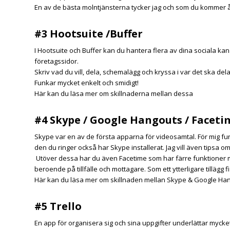
En av de bästa molntjänsterna tycker jag och som du kommer åt
#3 Hootsuite /Buffer
I
Hootsuite
och
Buffer
kan du hantera flera av dina sociala kana
företagssidor.
Skriv vad du vill, dela, schemalägg och kryssa i var det ska dela
Funkar mycket enkelt och smidigt!
Här kan du läsa mer om skillnaderna mellan dessa
#4 Skype / Google Hangouts / Faceti
Skype
var en av de första apparna för videosamtal. För mig fu
den du ringer också har Skype
installerat.
Jag vill även tipsa o
Utöver dessa har du även Facetime som har färre funktioner 
beroende på tillfälle och mottagare. Som ett ytterligare tillägg
Här kan du läsa mer om skillnaden mellan Skype & Google Ha
#5 Trello
En app för organisera sig och sina uppgifter underlättar mycket