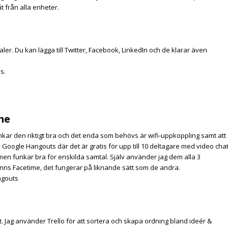
 från alla enheter.
ler. Du kan lägga till Twitter, Facebook, LinkedIn och de klarar även
s.
me
nkar den riktigt bra och det enda som behövs är wifi-uppkoppling samt att
m
Google Hangouts
där det är gratis för upp till 10 deltagare med video chat
men funkar bra för enskilda samtal.
Själv använder jag dem alla 3
 finns Facetime, det fungerar på liknande sätt som de andra.
ngouts
. Jag använder Trello för att sortera och skapa ordning bland ideér &