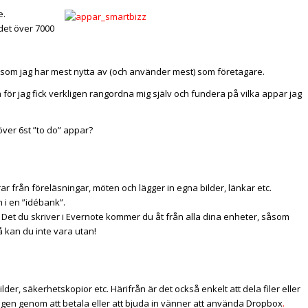
e.
 det över 7000
 som jag har mest nytta av (och använder mest) som företagare.
öra för jag fick verkligen rangordna mig själv och fundera på vilka appar jag
ver 6st ”to do” appar?
rar från föreläsningar, möten och lägger in egna bilder, länkar etc.
 i en ”idébank”.
. Det du skriver i Evernote kommer du åt från alla dina enheter, såsom
å kan du inte vara utan!
er, säkerhetskopior etc. Härifrån är det också enkelt att dela filer eller
gen genom att betala eller att bjuda in vänner att använda
Dropbox
.