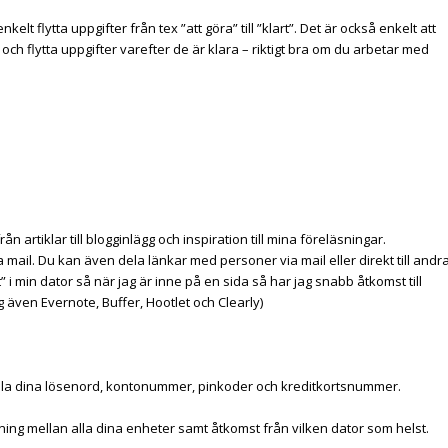
elt flytta uppgifter från tex ”att göra” till ”klart”. Det är också enkelt att
och flytta uppgifter varefter de är klara – riktigt bra om du arbetar med
rån artiklar till blogginlägg och inspiration till mina föreläsningar.
ia mail. Du kan även dela länkar med personer via mail eller direkt till andr
 i min dator så när jag är inne på en sida så har jag snabb åtkomst till
g även Evernote, Buffer, Hootlet och Clearly)
å alla dina lösenord, kontonummer, pinkoder och kreditkortsnummer.
ning mellan alla dina enheter samt åtkomst från vilken dator som helst.