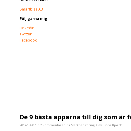
Smartbizz AB
Följ gärna mig:
LinkedIn
Twitter
Facebook
De 9 bästa apparna till dig som är 
/
/
/
2014/04/07
2 Kommentarer
i
Marknadsföring
av
Linda Björck