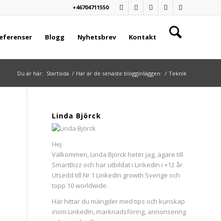
+46704711550
eferenser
Blogg
Nyhetsbrev
Kontakt
Du är här:
Startsida
/
Här är de senaste blogginläggen:
/
Teknik
Linda Björck
Hej
Välkommen, Linda Björck heter jag, ägare till
SmartBizz och har utbildat i LinkedIn i +12 år.
Utsedd till Nr 1 LinkedIn growth Sverige och
topp 10 worldwide.
Här hittar du mängder med tips och kunskap
inom LinkedIn, marknadsföring, annonsering