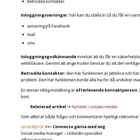
Betrodda kontakter
Inloggningsvarningar:
här kan du ställa in så du får en varn
avisering på Facebook
mail
sms
Inloggningsgodkännande
innebär att du får en säkerhetsko
webbläsare. Genom att ange koden bevisar du att det verkligen
Betrodda kontakter:
den här funktionen är jättebra och här 
problem. Den här funktionen borde alla ha för då undviker man a
En annan viktig inställning är
efterlevande kontaktperson.
bort.
Relaterad artikel ->
Nyheter i sociala medier
Som alltid är både frågor och kommentarer hjärtligt välkomna!
Linda Björck
<<–
Connecta gärna med mig
Social media manager – LinkedIn-specialist
Affärsutvecklare