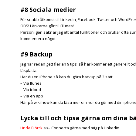
#8 Sociala medier
För snabb åtkomst till
LinkedIn
,
Facebook
,
Twitter
och
WordPre
OBS! Länkarna går till iTunes!
Personligen saknar jag ett antal funktioner och brukar ofta surf
kommentera något.
#9 Backup
Jag har redan gett fler än 9 tips så här kommer ett generellt och v
läsplatta.
Har du en iPhone så kan du göra backup på 3 sätt:
– Via Itunes
– Via icloud
– Via en app
Här på wiki how
kan du läsa mer om hur du gör med din iphone
Lycka till och tipsa gärna om dina b
Linda Björck
<<– Connecta gärna med mig på LinkedIn