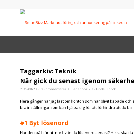
Taggarkiv:
Teknik
När gick du senast igenom säkerhe
/
/
/
2015/08/23
0 Kommentarer
i
Facebook
av
Linda Björck
Flera gånger har jag läst om konton som har blivit kapade och a
bra inställningar som kan hjälpa dig för att förhindra att du blir
#1 Byt lösenord
Handen på hjärtat, när bytte du lösenord senast? Helst ska du 