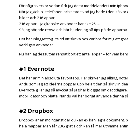
För några veckor sedan fick jag detta meddelandet i min iphon
När jag gick in i telefonen och tittade vad jag hade i den så var
bilder och 216 appar!
216 appar – jag kanske använder kanske 25….
Så jag började rensa och här bjuder jag på tips på de apparna
Det här inlägget tog lite tid att skriva och var bra för mig att g
verkligen använder.
Nu har jag dessutom rensat bort ett antal appar – för vem behö
#1 Evernote
Det här är min absoluta favoritapp. Här skriver jag allting, note
Är du som jag att ideérna poppar upp hela tiden så skriv in dem
Evernote
gillar jag så mycket så jag har
bloggat
om det tidigare
mobil, dator och platta. När du väl har börjat använda denna s
#2 Dropbox
Dropbox är en molntjänst där du kan ex kan lagra dokument. bild
hela mappar. Man får 2BG gratis och kan få mer utrymme antin