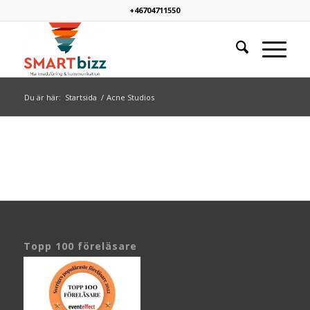
+46704711550
Du är här:
Startsida
/
Acne Studios
Topp 100 föreläsare