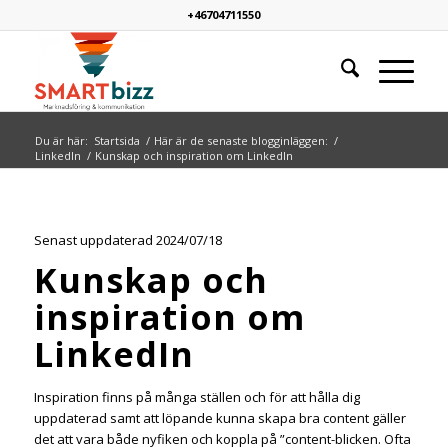
+46704711550
Du är här:
Startsida
/
Här är de senaste blogginläggen:
/
LinkedIn
/
Kunskap och inspiration om LinkedIn
Senast uppdaterad 2024/07/18
Kunskap och
inspiration om
LinkedIn
Inspiration finns på många ställen och för att hålla dig
uppdaterad samt att löpande kunna skapa bra content gäller
det att vara både nyfiken och koppla på ”content-blicken. Ofta