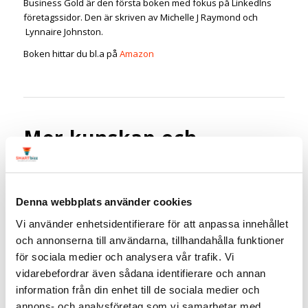
Business Gold är den första boken med fokus på LinkedIns
företagssidor. Den är skriven av Michelle J Raymond och
Lynnaire Johnston.
Boken hittar du bl.a på
Amazon
Mer kunskap och
inspiration inom
marknadsföring &
LinkedIn
Denna webbplats använder cookies
Vi använder enhetsidentifierare för att anpassa innehållet
9 bra böcker och podcast inom marknadsföring
och annonserna till användarna, tillhandahålla funktioner
7 tips på böcker inom marknadsföring
för sociala medier och analysera vår trafik. Vi
vidarebefordrar även sådana identifierare och annan
information från din enhet till de sociala medier och
annons- och analysföretag som vi samarbetar med.