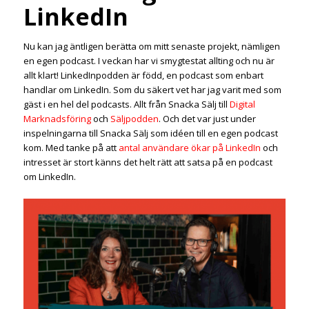
LinkedIn
Nu kan jag äntligen berätta om mitt senaste projekt, nämligen
en egen podcast. I veckan har vi smygtestat allting och nu är
allt klart! LinkedInpodden är född, en podcast som enbart
handlar om LinkedIn. Som du säkert vet har jag varit med som
gäst i en hel del podcasts. Allt från Snacka Sälj till
Digital
Marknadsföring
och
Säljpodden
. Och det var just under
inspelningarna till Snacka Sälj som idéen till en egen podcast
kom. Med tanke på att
antal användare ökar på LinkedIn
och
intresset är stort känns det helt rätt att satsa på en podcast
om LinkedIn.