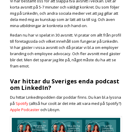
Vi har bestämt oss för att släppa två avsnitt i veckan. Det är
korta avsnitt på 5-7 minuter och väldigt konkret. Du som följer
mig på LinkedIn, och andra sociala medier vet att jag gillar att
dela med mig av kunskap som är lätt att ta till sig. Och även
mina utbildningar är konkreta och hand-on.
Redan nu har vi spelat in 30 avsnitt. Vi pratar om allt från profil
till företagssida och vilket innehåll som fungerar på LinkedIn.
Vi har gäster i vissa avsnitt och då pratar vi bl.a om employer
branding och employee advocacy. Och fler avsnitt med gäster
blir det. Men det sparar jag lite på, något måste du ha att se
fram emot.
Var hittar du Sveriges enda podcast
om LinkedIn?
Du hittar LinkedInpodden där poddar finns. Du kan bl.a lyssna
på
Spotify
(alltså hur coolt är det inte att vara med på Spotify?)
Apple Podcaster
och Libsyn.