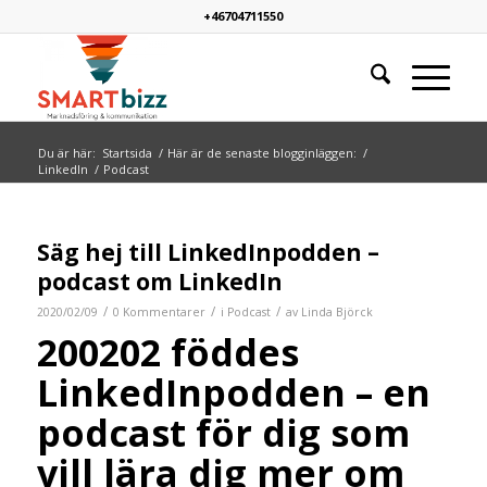
+46704711550
Du är här:
Startsida
/
Här är de senaste blogginläggen:
/
LinkedIn
/
Podcast
Säg hej till LinkedInpodden –
podcast om LinkedIn
/
/
/
2020/02/09
0 Kommentarer
i
Podcast
av
Linda Björck
200202 föddes
LinkedInpodden – en
podcast för dig som
vill lära dig mer om