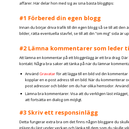
affärer. Här delar hon med sig av sina bästa bloggtips:
#1 Förbered din egen blogg
Innan du börjar driva trafik till din egen blogg så se till att den 
bilder, rätta eventuella stavfel, se till att din ”om mig” sida är 
#2 Lämna kommentarer som leder ti
Att lämna en kommentar på ett blogginlägg är ett bra drag. Där h
kontakt. Några bra saker att tänka på när du lämnar kommenta
Använd
Gravatar
för att lägga till en bild vid din kommen
kopplar en e-post adress till en bild. När du kommenterar oc
post adresser och bilder om du har olika hemsidor. Använd he
Lämna bra kommentarer. Visa att du verkligen läst inlägget
att fortsätta en dialog om möjligt.
#3 Skriv ett responsinlägg
Detta fungerar extra bra om det finns någon bloggare du skulle 
inlägg du läst under veckan och länka till dem som du skulle vil