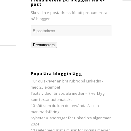
post
Skriv din e-postadress för att prenumerera
på bloggen
E-
postadress
Prenumerera
Populära blogginlägg
Hur du skriver en bra rubrik på LinkedIn -
med 25 exempel
Texta video för sociala medier – 7 verktyg
som textar automatiskt
10 sätt som du kan du använda AI i din
marknadsföring
Nyheter & ändringar för LinkedIn's algoritmer
2024
10 sajter med gratis musik för sociala medier