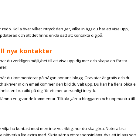
är redo. Kolla över vilket intryck den ger, vilka inlägg du har att visa upp,
uppdaterad och att det finns enkla sätt att kontakta dig på.
ll nya kontakter
ar du verkligen möjlighet till att visa upp dig mer och skapa en första
rer:
tar när du kommenterar på någon annans blogg. Gravatar är gratis och du
h skriver in din email kommer den bild du valt upp. Du kan ha flera olika e
lst en bra bild på dig för ett mer personligt intryck.
, lämna en givande kommentar. Tilltala gärna bloggaren och uppmuntra till
vilja ha kontakt med men inte vet riktigt hur du ska göra. Notera bra
ja nätverka lite extra med. Skriv gärna ett responsinlägg, dvs ett inlägg so