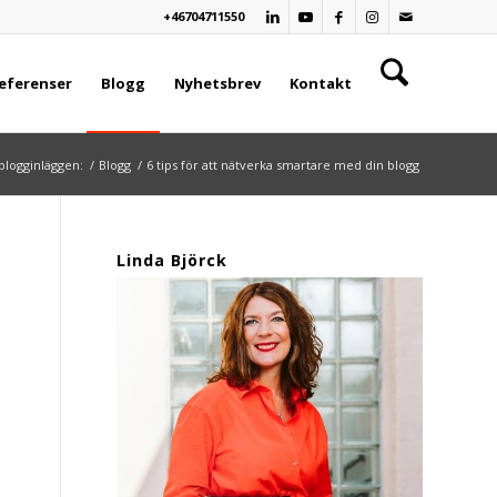
+46704711550
eferenser
Blogg
Nyhetsbrev
Kontakt
blogginläggen:
/
Blogg
/
6 tips för att nätverka smartare med din blogg
Linda Björck