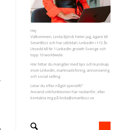
Hej
Välkommen, Linda Björck heter jag, ägare till
SmartBizz och har utbildat i LinkedIn i +12 år.
Utsedd till Nr 1 LinkedIn growth Sverige och
topp 10 worldwide.
Här hittar du mängder med tips och kunskap
inom LinkedIn, marknadsföring, annonsering
och social selling.
-
Letar du efter något speciellt?
Använd sökfunktionen här nedanför, eller
kontakta mig på linda@smartbizz.se
m