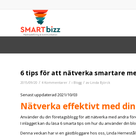
6 tips för att nätverka smartare m
/
/
/
2015/09/20
4 Kommentarer
i
Blogg
av
Linda Björck
Senast uppdaterad 2021/10/03
Nätverka effektivt med din
Använder du din företagsblogg för att nätverka med andra föret
I inlägget kan du läsa 6 smarta tips om hur du använder din blo
Denna veckan har vi en gästbloggare hos oss, Linda Hernestål d