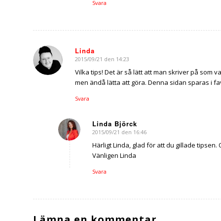
Svara
Linda
2015/09/21 den 14:23
says:
Vilka tips! Det är så lätt att man skriver på som va
men ändå lätta att göra. Denna sidan sparas i fav
Svara
Linda Björck
2015/09/21 den 16:46
says:
Härligt Linda, glad för att du gillade tipsen.
Vänligen Linda
Svara
Lämna en kommentar