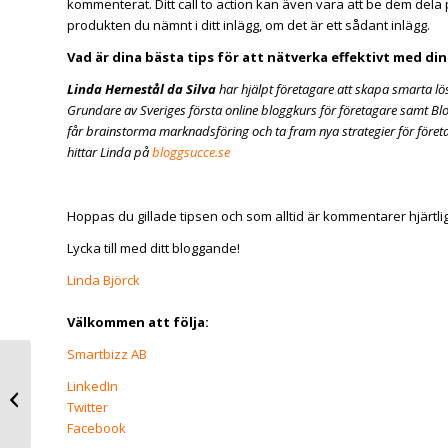
kommenterat. Ditt call to action kan även vara att be dem dela 
produkten du nämnt i ditt inlägg, om det är ett sådant inlägg.
Vad är dina bästa tips för att nätverka effektivt med di
Linda Hernestål da Silva
har hjälpt företagare att skapa smarta lösn
Grundare av Sveriges första online bloggkurs för företagare samt Bl
får brainstorma marknadsföring och ta fram nya strategier för för
hittar Linda på
bloggsucce.se
Hoppas du gillade tipsen och som alltid är kommentarer hjärtli
Lycka till med ditt bloggande!
Linda Björck
Välkommen att följa:
Smartbizz AB
Mina tips som
LinkedIn
företagare boostar din
Twitter
business
Facebook