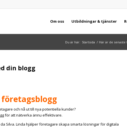
Om oss
Utbildningar & tjänster
R
Du är här:
Startsida
/
Här är de senaste 
ed din blogg
 företagsblogg
agare och nå ut till nya potentiella kunder?
gg för att nätverka ännu effektivare.
a Silva. Linda hjälper företagare skapa smarta lösningar för digitala