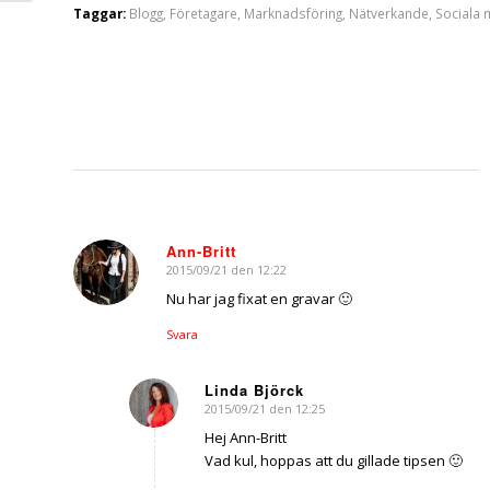
Taggar:
Blogg
,
Företagare
,
Marknadsföring
,
Nätverkande
,
Sociala 
Ann-Britt
2015/09/21 den 12:22
says:
Nu har jag fixat en gravar 🙂
Svara
Linda Björck
2015/09/21 den 12:25
says:
Hej Ann-Britt
Vad kul, hoppas att du gillade tipsen 🙂