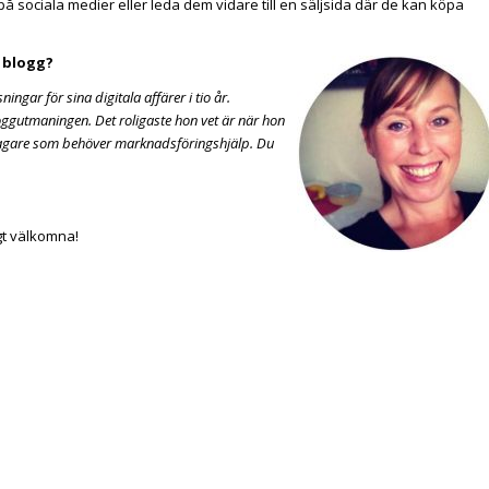
på sociala medier eller leda dem vidare till en säljsida där de kan köpa
n blogg?
ingar för sina digitala affärer i tio år.
oggutmaningen. Det roligaste hon vet är när hon
etagare som behöver marknadsföringshjälp. Du
gt välkomna!