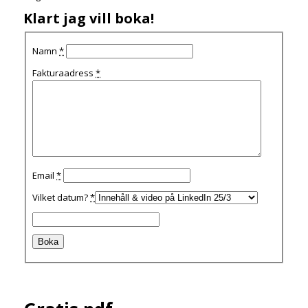
Klart jag vill boka!
Namn
*
Fakturaadress
*
Email
*
Vilket datum?
*