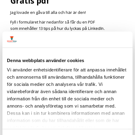
Gratis pdf
Jag lovade en gåva till alla och här är den!
Fyll i formuläret här nedanför så får du en PDF
som innehåller 13 tips på hur du lyc
kas på LinkedIn.
Guiden är på 12 sidor och är fullmatad med många konkreta
tips som du direkt får användning för.
Dessutom får du flera frågor som du kan ställa dig själv för att
Denna webbplats använder cookies
komma ännu ett steg.
Vi använder enhetsidentifierare för att anpassa innehållet
Samtidigt som du hämtar PDF:en blir du prenumerant på mitt
och annonserna till användarna, tillhandahålla funktioner
nyhetsbrev som är fullt med nyheter, läsvärda artiklar samt
för sociala medier och analysera vår trafik. Vi
tips & trix.
vidarebefordrar även sådana identifierare och annan
information från din enhet till de sociala medier och
Om du redan kan allt eller kunskapen du får
inte passar dig kan du enkelt välja att avsluta
annons- och analysföretag som vi samarbetar med.
prenumerationen.
Dessa kan i sin tur kombinera informationen med annan
No hard feelings!
information som du har tillhandahållit eller som de har
Och du får såklart behålla din pdf!
samlat in när du har använt deras tjänster.