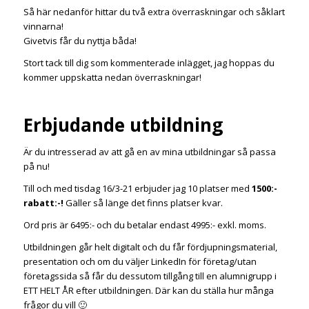
Så här nedanför hittar du två extra överraskningar och såklart
vinnarna!
Givetvis får du nyttja båda!
Stort tack till dig som kommenterade inlägget, jag hoppas du
kommer uppskatta nedan överraskningar!
Erbjudande utbildning
Är du intresserad av att gå en av mina utbildningar så passa
på nu!
Till och med tisdag 16/3-21 erbjuder jag 10 platser med
1500:-
rabatt:-!
Gäller så länge det finns platser kvar.
Ord pris är 6495:- och du betalar endast 4995:- exkl. moms.
Utbildningen går helt digitalt och du får fördjupningsmaterial,
presentation och om du väljer LinkedIn för företag/utan
företagssida så får du dessutom tillgång till en alumnigrupp i
ETT HELT ÅR efter utbildningen. Där kan du ställa hur många
frågor du vill 🙂