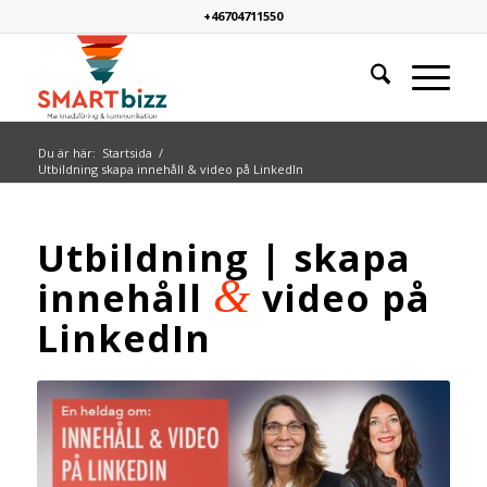
+46704711550
Du är här:
Startsida
/
Utbildning skapa innehåll & video på LinkedIn
Utbildning | skapa
&
innehåll
video på
LinkedIn