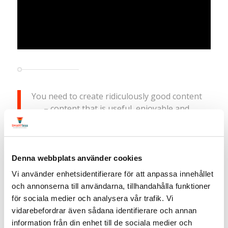
You need to create ridiculously good content
– content that is useful, enjoyable and
inspired.
Denna webbplats använder cookies
Vi använder enhetsidentifierare för att anpassa innehållet
och annonserna till användarna, tillhandahålla funktioner
för sociala medier och analysera vår trafik. Vi
Det som var bra med kursen var Lindas
vidarebefordrar även sådana identifierare och annan
motivation, kunnande och viljan att lära ut. Hon
information från din enhet till de sociala medier och
var kunnig, trevlig att lyssna på. Gav mig