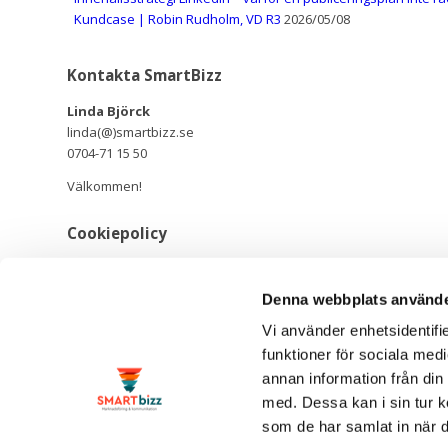
Kundcase | Robin Rudholm, VD R3
2026/05/08
Kontakta SmartBizz
Linda Björck
linda(@)smartbizz.se
0704-71 15 50
Välkommen!
Cookiepolicy
Cookiepolicy
Denna webbplats använde
GDPR
Vi använder enhetsidentifie
© Copyright - SmartBizz AB
funktioner för sociala medi
annan information från din
Om oss
med. Dessa kan i sin tur k
Utbildningar & tjänster
som de har samlat in när d
Referenser