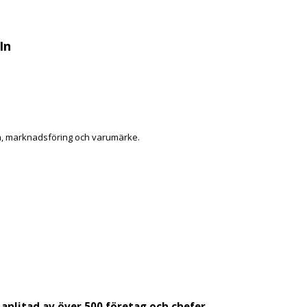
In
In, marknadsföring och varumärke.
 anlitad av över 500 företag och chefer.