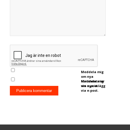
Meddela mig
om nya
kommentarer
Meddela mig
via e-post.
om nya inlägg
via e-post.