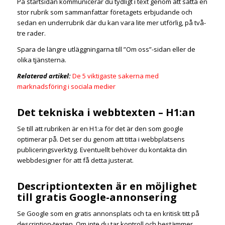
På startsidan kommunicerar du tydligt i text genom att sätta en
stor rubrik som sammanfattar företagets erbjudande och
sedan en underrubrik där du kan vara lite mer utförlig, på två-
tre rader.
Spara de längre utläggningarna till ”Om oss”-sidan eller de
olika tjänsterna.
Relaterad artikel:
De 5 viktigaste sakerna med
marknadsföring i sociala medier
Det tekniska i webbtexten – H1:an
Se till att rubriken är en H1:a för det är den som google
optimerar på. Det ser du genom att titta i webbplatsens
publiceringsverktyg. Eventuellt behöver du kontakta din
webbdesigner för att få detta justerat.
Descriptiontexten är en möjlighet
till gratis Google-annonsering
Se Google som en gratis annonsplats och ta en kritisk titt på
description-texten. Om inte du tar kontroll och bestämmer