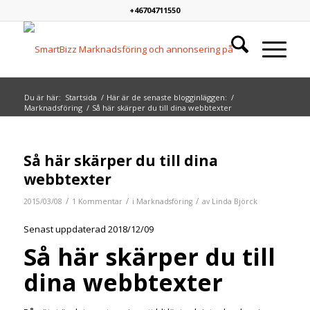
+46704711550
Du är här:
Startsida
/
Här är de senaste blogginläggen:
/
Marknadsföring
/
Så här skärper du till dina webbtexter
skriver:
Så här skärper du till dina
webbtexter
/
/
/
2015/03/08
1 Kommentar
i
Marknadsföring
av
Linda Björck
Senast uppdaterad 2018/12/09
Så här skärper du till
dina webbtexter