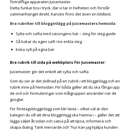
förträffliga apparaten Juicemaster.
Detta funkar bra i tryck, där vi tar in helheten och förstår
sammanhanget direkt. Kanske finns det även en bildtext.
Bra rubriker till blogginlägg på Juicemasters hemsida:
Sylta och safta med säsongens bär – steg för steg-guide
Så kokar du egen saft i tre enkla steg
Koka sylt på egna bär
Bra rubrik till sida på webbplats för Juicemaster
:
Juicemaster gör det enkelt att sylta och safta
Som du ser är det skillnad på en rubrik i ett blogginlägg och en
rubrik inne på hemsidan. För båda gäller att du ska fånga upp
de ord och formuleringar som målgruppen använder när de
googlar.
För företagsblogginlägg som blir lästa – vilket väl är den
kategori du vill att dina blogginlägg ska hamna i – gäller det att
lägga säljet åt sidan och satsa på att tipsa, informera och
skapa dialog. Tänk mervärde och ”hur kan jag hjälpa kunden