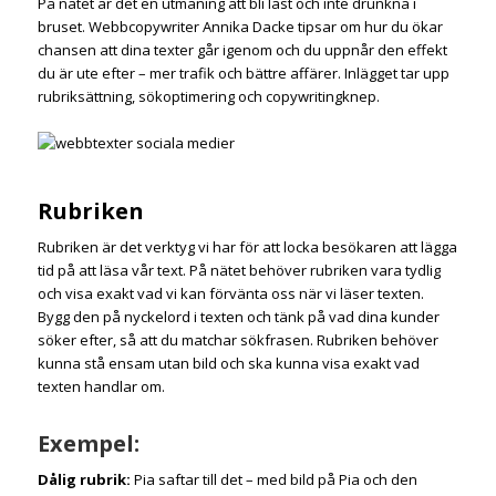
På nätet är det en utmaning att bli läst och inte drunkna i
bruset. Webbcopywriter Annika Dacke tipsar om hur du ökar
chansen att dina texter går igenom och du uppnår den effekt
du är ute efter – mer trafik och bättre affärer. Inlägget tar upp
rubriksättning, sökoptimering och copywritingknep.
Rubriken
Rubriken är det verktyg vi har för att locka besökaren att lägga
tid på att läsa vår text. På nätet behöver rubriken vara tydlig
och visa exakt vad vi kan förvänta oss när vi läser texten.
Bygg den på nyckelord i texten och tänk på vad dina kunder
söker efter, så att du matchar sökfrasen. Rubriken behöver
kunna stå ensam utan bild och ska kunna visa exakt vad
texten handlar om.
Exempel:
Dålig rubrik:
Pia saftar till det – med bild på Pia och den