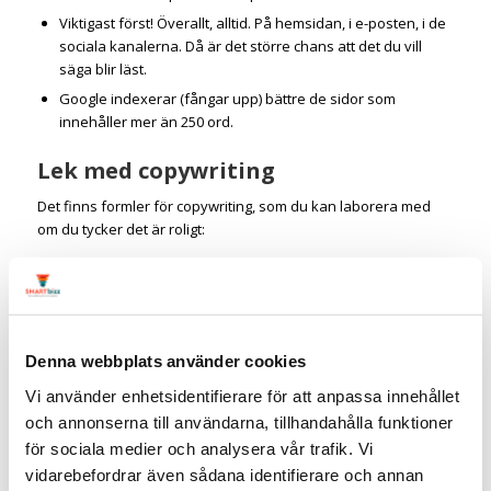
Viktigast först! Överallt, alltid. På hemsidan, i e-posten, i de
sociala kanalerna. Då är det större chans att det du vill
säga blir läst.
Google indexerar (fångar upp) bättre de sidor som
innehåller mer än 250 ord.
Lek med copywriting
Det finns formler för copywriting, som du kan laborera med
om du tycker det är roligt:
Problemet och lösningen:
Tänk om du kunde somna och vara säker på att inte vakna av
täppt näsa. Snoraless hjälper dig sova gott hela natten.
Vi erbjuder detta, produkten gör detta och du uppnår
Denna webbplats använder cookies
detta:
Snoraless hjälper dig få en näsa som aldrig blir täppt vid
Vi använder enhetsidentifierare för att anpassa innehållet
förkylning, så att du sover gott hela natten och vaknar utvilad
och annonserna till användarna, tillhandahålla funktioner
för sociala medier och analysera vår trafik. Vi
Cliffhangern kan funka i sociala medier:
vidarebefordrar även sådana identifierare och annan
Så skapade vi produkten som garanterar dig att du aldrig får