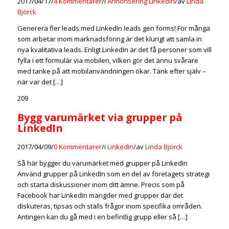
2017/04/17
/
4 Kommentarer
/
i
Annonsering LinkedIn
/
av
Linda
Björck
Generera fler leads med LinkedIn leads gen forms! För många
som arbetar inom marknadsföring är det klurigt att samla in
nya kvalitativa leads. Enligt LinkedIn är det få personer som vill
fylla i ett formulär via mobilen, vilken gör det ännu svårare
med tanke på att mobilanvändningen ökar. Tänk efter själv –
när var det […]
209
Bygg varumärket via grupper på
LinkedIn
2017/04/09
/
0 Kommentarer
/
i
LinkedIn
/
av
Linda Björck
Så här bygger du varumärket med grupper på LinkedIn
Använd grupper på LinkedIn som en del av företagets strategi
och starta diskussioner inom ditt ämne. Precis som på
Facebook har LinkedIn mängder med grupper där det
diskuteras, tipsas och ställs frågor inom specifika områden.
Antingen kan du gå med i en befintlig grupp eller så […]