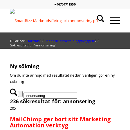
+46704711550
Du är här:
Startsida
1
/
Här är de senaste blogginläggen:
2
/
Sökresultat för "annonsering"
Ny sökning
Om du inte är nöjd med resultatet nedan vänligen gör en ny
sökning
236 sökresultat för: annonsering
205
MailChimp ger bort sitt Marketing
Automation verktyg