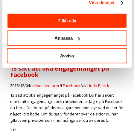
och några bonustips
Visa detaljer
2016/12/22
/
2 Kommentarer
/
i
Sociala Medier
/
av
Linda Björck
Tillåt alla
Läsvärda artiklar om sociala medier Varmt tack för att du följer
mig och läser min blogg. Jag är så glad för att bloggen ökar
varje vecka med nya läsare och prenumeranter. I detta inlägg
Anpassa
bjuder jag på mina mest lästa inlägg och några bonustips så
du klarar dig tills jag dyker upp nästa gång, som […]
Avvisa
214
13 sätt att öka engagemanget på
Facebook
2016/12/04
/
4 Kommentarer
/
i
Facebook
/
av
Linda Björck
13 sätt att öka engagemanget på Facebook Du har säkert
märkt att engagemanget och räckvidden är lägre på Facebook
än förut. Det beror på deras algoritmer som styr vad du ser för
något i ditt flöde. Om du själv funderar över de sidor du har
gillat som privatperson – hur många ser du av deras […]
215