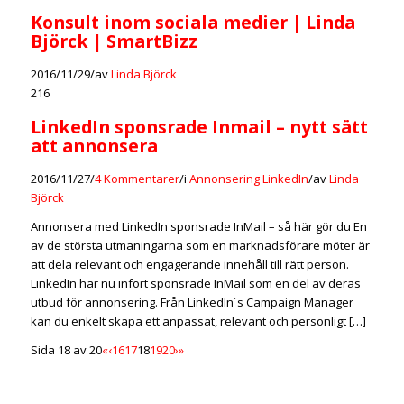
Konsult inom sociala medier | Linda
Björck | SmartBizz
2016/11/29
/
av
Linda Björck
216
LinkedIn sponsrade Inmail – nytt sätt
att annonsera
2016/11/27
/
4 Kommentarer
/
i
Annonsering LinkedIn
/
av
Linda
Björck
Annonsera med LinkedIn sponsrade InMail – så här gör du En
av de största utmaningarna som en marknadsförare möter är
att dela relevant och engagerande innehåll till rätt person.
LinkedIn har nu infört sponsrade InMail som en del av deras
utbud för annonsering. Från LinkedIn´s Campaign Manager
kan du enkelt skapa ett anpassat, relevant och personligt […]
Sida 18 av 20
«
‹
16
17
18
19
20
›
»