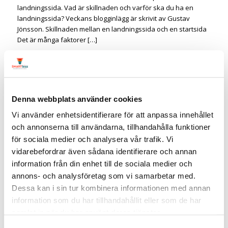
landningssida. Vad är skillnaden och varför ska du ha en
landningssida? Veckans blogginlägg är skrivit av Gustav
Jönsson. Skillnaden mellan en landningssida och en startsida
Det är många faktorer […]
212
5 trender inom digital
marknadsföring 2017
Denna webbplats använder cookies
2017/01/08
/
0 Kommentarer
/
i
Marknadsföring
/
av
Linda Björck
Vi använder enhetsidentifierare för att anpassa innehållet
5 trender inom digital marknadsföring 2017 som du behöver
och annonserna till användarna, tillhandahålla funktioner
känna till Jag har läst igenom ett flertal artiklar som både
för sociala medier och analysera vår trafik. Vi
innehåller undersökningar och förutsägelser om hur den
vidarebefordrar även sådana identifierare och annan
digitala marknadsföringen blir för 2017. Vilka trender syns och
vad behöver du satsa på för att lyckas med din
information från din enhet till de sociala medier och
marknadsföring för detta året? Följande trender syns för
annons- och analysföretag som vi samarbetar med.
digital […]
Dessa kan i sin tur kombinera informationen med annan
information som du har tillhandahållit eller som de har
213
samlat in när du har använt deras tjänster.
Tack för i år – mest lästa artiklarna