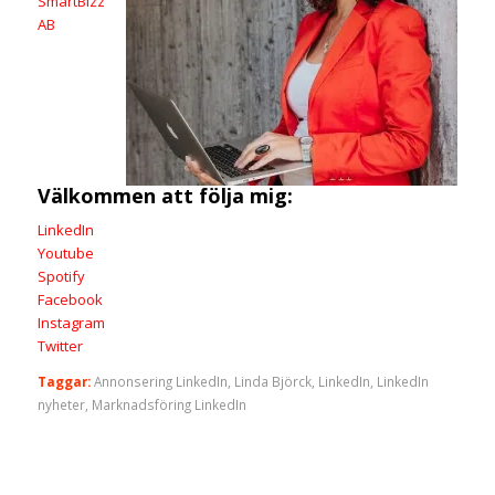
SmartBizz
AB
Välkommen att följa mig:
LinkedIn
Youtube
Spotify
Facebook
Instagram
Twitter
Taggar:
Annonsering LinkedIn
,
Linda Björck
,
LinkedIn
,
LinkedIn
nyheter
,
Marknadsföring LinkedIn