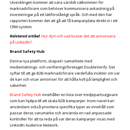
Utvecklingen kommer att vara särskilt välkommen för
marknadsförare som behöver kommunicera avkastning på
investeringar på ett lättförståeligt språk. Och med den här
rapporten kommer det att gå att få kampanjdata direkt in i ett
CRM-system.
Relaterad artikel
:
Hur dyrt och vad kostar det att annonsera
på LinkedIn?
Brand Safety Hub
Denna nya plattform, skapad i samarbete med
mediemätnings- och verifieringsföretaget DoubleVerify. Det
syftar till att ge B2B-marknadsförare värdefulla insikter om var
de kan och visar annonser för att hålla koll på lämplighet och
säkerhet.
Brand Safety Hub
innehåller en lista över tredjepartsutgivare
som kan hjälpa till att skala B2B-kampanjer. Inom navet kan
användare också prioritera specifika typer av innehåll som
passar deras varumärke och använda en rad anpassade
kontroller för att ta reda på var deras kampanjer visas med
LinkedIn Audience Network.