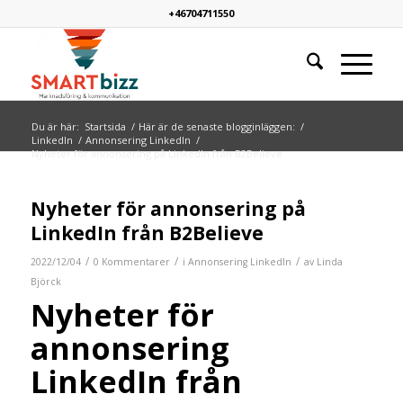
+46704711550
Du är här:
Startsida
/
Här är de senaste blogginläggen:
/
LinkedIn
/
Annonsering LinkedIn
/
Nyheter för annonsering på LinkedIn från B2Believe
Nyheter för annonsering på
LinkedIn från B2Believe
/
/
/
2022/12/04
0 Kommentarer
i
Annonsering LinkedIn
av
Linda
Björck
Nyheter för
annonsering
LinkedIn från