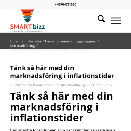
+46704711550
Du är här:
Startsida
/
Här är de senaste blogginläggen:
/
Marknadsföring
/
Tänk så här med din marknadsföring i inflationstider
Tänk så här med din
marknadsföring i inflationstider
/
/
/
2022/09/18
0 Kommentarer
i
Marknadsföring
av
Linda Björck
Tänk så här med din
marknadsföring i
inflationstider
Den snabba förändringen som har skett den senaste tiden