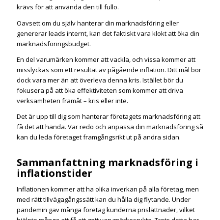
krävs för att använda den till fullo.
Oavsett om du själv hanterar din marknadsföring eller
genererar leads internt, kan det faktiskt vara klokt att öka din
marknadsföringsbudget.
En del varumärken kommer att vackla, och vissa kommer att
misslyckas som ett resultat av pågående inflation. Ditt mål bör
dock vara mer än att överleva denna kris. Istället bör du
fokusera på att öka effektiviteten som kommer att driva
verksamheten framåt – kris eller inte.
Det är upp till dig som hanterar företagets marknadsföring att
få det att hända. Var redo och anpassa din marknadsföring så
kan du leda företaget framgångsrikt ut på andra sidan.
Sammanfattning marknadsföring i
inflationstider
Inflationen kommer att ha olika inverkan på alla företag, men
med rätt tillvägagångssätt kan du hålla dig flytande. Under
pandemin gav många företag kunderna prislättnader, vilket
hjälpte många att få ett gott varumärkesrykte. Trots detta har