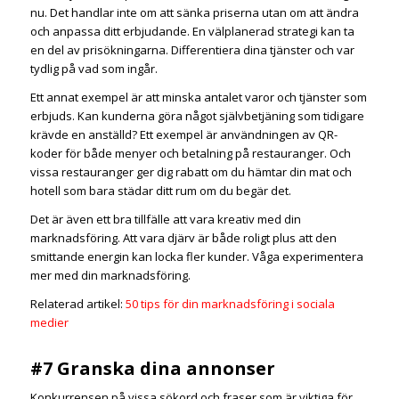
nu. Det handlar inte om att sänka priserna utan om att ändra
och anpassa ditt erbjudande. En välplanerad strategi kan ta
en del av prisökningarna. Differentiera dina tjänster och var
tydlig på vad som ingår.
Ett annat exempel är att minska antalet varor och tjänster som
erbjuds. Kan kunderna göra något självbetjäning som tidigare
krävde en anställd? Ett exempel är användningen av QR-
koder för både menyer och betalning på restauranger. Och
vissa restauranger ger dig rabatt om du hämtar din mat och
hotell som bara städar ditt rum om du begär det.
Det är även ett bra tillfälle att vara kreativ med din
marknadsföring. Att vara djärv är både roligt plus att den
smittande energin kan locka fler kunder. Våga experimentera
mer med din marknadsföring.
Relaterad artikel:
50 tips för din marknadsföring i sociala
medier
#7 Granska dina annonser
Konkurrensen på vissa sökord och fraser som är viktiga för