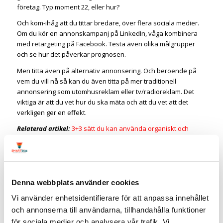
företag. Typ moment 22, eller hur?
Och kom-ihåg att du tittar bredare, över flera sociala medier.
Om du kör en annonskampanj på LinkedIn, våga kombinera
med retargeting på Facebook. Testa även olika målgrupper
och se hur det påverkar prognosen.
Men titta även på alternativ annonsering. Och beroende på
vem du vill nå så kan du även titta på mer traditionell
annonsering som utomhusreklam eller tv/radioreklam. Det
viktiga är att du vet hur du ska mäta och att du vet att det
verkligen ger en effekt.
Relaterad artikel:
3+3 sätt du kan använda organiskt och
betalt innehåll på LinkedIn
#8 Använd dig av marketing
automation
Denna webbplats använder cookies
I flera år har det pratats om marketing automation men det är
Vi använder enhetsidentifierare för att anpassa innehållet
så mycket mer än ett verktyg. Ett korrekt implementerat
och annonserna till användarna, tillhandahålla funktioner
system för marketing automation kommer att hjälpa dig att
för sociala medier och analysera vår trafik. Vi
hålla igång dialogen med dina leads och kunder. Det kan