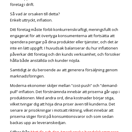
företag i drift.
Så vad är orsaken till detta?
Enkelt uttryckt, inflation.
Ditt företag måste förbli konkurrenskraftigt, meningsfullt och
engagerat för att övertyga konsumenterna att fortsätta att
spendera pengar på dina produkter eller tjänster, och det är
inte en lätt uppgift. I huvudsak balanserar du hur inflationen
påverkar ditt företag och din kunds verksamhet, och försöker
hålla både anställda och kunder nöjda.
Samtidigt är du beroende av att generera försäljning genom
marknadsföringen.
Moderna ekonomer skiljer mellan ”cost-push” och ”demand-
pull”-inflation. Det förstnämnda innebär att priserna går upp i
produktionen. Med andra ord, dina kostnader börjar stiga,
vilket tvingar dig att höja dina priser även till kunderna. Det
senare är prisökningar i motsatt riktning, vilket innebär att
priserna stiger först på konsumtionsvaror och som sedan
backas upp av leveranskedjan.