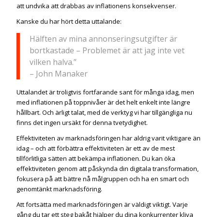
att undvika att drabbas av inflationens konsekvenser.
Kanske du har hört detta uttalande:
Hälften av mina annonseringsutgifter är
bortkastade – Problemet är att jag inte vet
vilken halva.”
– John Manaker
Uttalandet är troligtvis fortfarande sant för många idag, men
med inflationen på toppnivåer är det helt enkelt inte längre
hållbart. Och ärligt talat, med de verktyg vi har tillgängliga nu
finns det ingen ursäkt för denna tvetydighet.
Effektiviteten av marknadsföringen har aldrig varit viktigare än
idag – och att förbättra effektiviteten är ett av de mest
tillförlitliga sätten att bekämpa inflationen. Du kan öka
effektiviteten genom att påskynda din digitala transformation,
fokusera på att bättre nå målgruppen och ha en smart och
genomtänkt marknadsföring.
Att fortsätta med marknadsföringen är väldigt viktigt. Varje
gång du tar ett steg bakåt hjälper du dina konkurrenter kliva