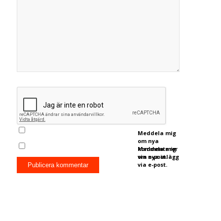
Meddela mig
om nya
kommentarer
Meddela mig
via e-post.
om nya inlägg
via e-post.