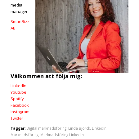
media
manager
SmartBizz
AB
Välkommen att följa mig:
LinkedIn
Youtube
Spotify
Facebook
Instagram
Twitter
Taggar:
Digital marknadsföring
,
Linda Björck
,
LinkedIn
,
Marknadsföring
,
Marknadsföring LinkedIn