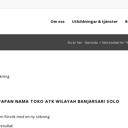
Om oss
Utbildningar & tjänster
R
Du är här:
Startsida
/
Sökresultat för 
ökning
 PAPAN NAMA TOKO ATK WILAYAH BANJARSARI SOLO
igen försök med en ny sökning
resultat: