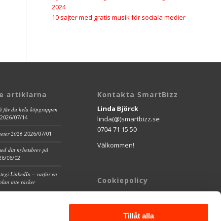
2024
10 sajter med gratis musik för sociala medier
e artiklarna
Kontakta SmartBizz
Linda Björck
så får du hela köpgruppen
2026/07/14
linda(@)smartbizz.se
0704-71 15 50
heter 2026
2026/07/01
Välkommen!
ed ditt nyhetsbrev på
26/06/02
ategi LinkedIn – varför en
Cookiepolicy
plan inte räcker
Cookiepolicy
Robin Rudholm, VD R3
GDPR
Tillåt alla