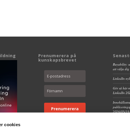
ldning
Prenumerera på
Senast
kunskapsbrevet
Buyability: 
att välja dig
LinkedIn ny
Gör så här m
LinkedIn
20
Innehållsstr
publicerings
Prenumerera
2026/05/19
Kundcase | 
r cookies
2026/05/08