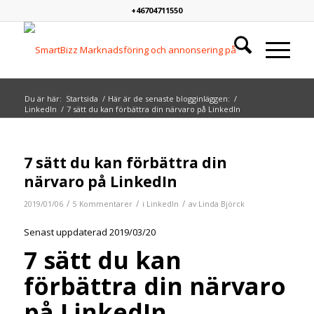
+46704711550
Du är här:
Startsida
/
Här är de senaste blogginläggen:
/
LinkedIn
/
7 sätt du kan förbättra din närvaro på LinkedIn
says:
says:
skriver:
skriver:
skriver:
7 sätt du kan förbättra din
närvaro på LinkedIn
/
/
/
2019/01/06
5 Kommentarer
i
LinkedIn
av
Linda Björck
Senast uppdaterad 2019/03/20
7 sätt du kan
förbättra din närvaro
på LinkedIn