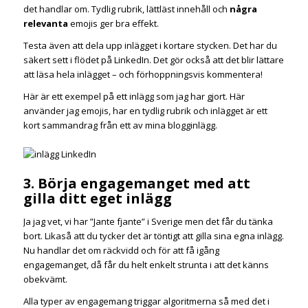
det handlar om. Tydlig rubrik, lättläst innehåll och
några
relevanta
emojis ger bra effekt.
Testa även att dela upp inlägget i kortare stycken. Det har du
säkert sett i flödet på LinkedIn. Det gör också att det blir lättare
att läsa hela inlägget – och förhoppningsvis kommentera!
Här är ett exempel på ett inlägg som jag har gjort. Här
använder jag emojis, har en tydlig rubrik och inlägget är ett
kort sammandrag från ett av mina blogginlägg.
3. Börja engagemanget med att
gilla ditt eget inlägg
Ja jag vet, vi har ”Jante fjante” i Sverige men det får du tänka
bort. Likaså att du tycker det är töntigt att gilla sina egna inlägg.
Nu handlar det om räckvidd och för att få igång
engagemanget, då får du helt enkelt strunta i att det känns
obekvämt.
Alla typer av engagemang triggar algoritmerna så med det i