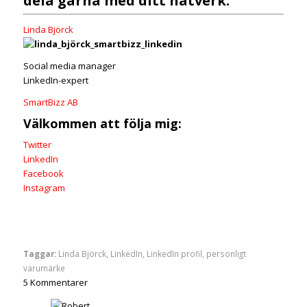
dela gärna med ditt nätverk.
Linda Björck
Social media manager
LinkedIn-expert
SmartBizz AB
Välkommen att följa mig:
Twitter
LinkedIn
Facebook
Instagram
Taggar:
Linda Björck
,
LinkedIn
,
LinkedIn profil
,
personligt
varumärke
5
Kommentarer