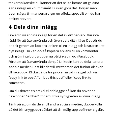
tankarna kanske du känner att det är lite lättare att ge dina
egna inlägg en knuff framåt. Du kan göra det i början men
även några timmar senare ger en effekt, speciellt om du har
ett litet nätverk.
4. Dela dina inlägg
LinkedIn visar dina inlägg för en del av ditt nätverk. Var inte
rädd för att återanvända och även dela ditt inlägg. Det gör du
enkelt genom att kopiera länken till ett inlägg och klistrar in i ett
nytt inlägg. Du kan också kopiera en länk till en kommentar
och glöm inte bort grupperna på LinkedIn och Facebook.
Förutom att återanvända den på LinkedIn kan du dela i andra
sociala medier. Bäst blir det till Twitter men det funkar ok även
till Facebook. Klicka på de tre prickarna vid inlägget och välj
”copy link to post”, ”embed this post” eller ”copy link to
comment”.
Om du skriver en artikel eller bloggar så kan du använda
funktionen ”embed” för att utöka synligheten av dina inlägg.
Tänk på att om du delar till andra sociala medier, dubbelkolla
så det blir snyggt och såklart att din målgrupp befinner sig där.