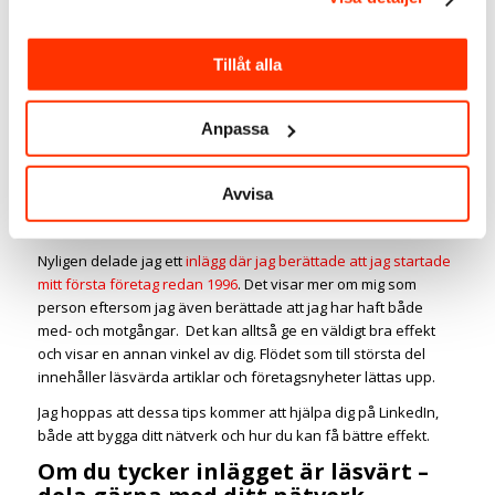
LinkedIn är en affärsplattform där deltagarna förväntar sig
läsvärda artiklar och inlägg. Men människor gör affärer med
Tillåt alla
människor. Fundera på att vara lite personlig (inte privat) i
några av dina inlägg som visar mer vem du är. Då gör du så
ditt nätverk lär känna dig. Affärer görs med personer som du
Anpassa
känner, gillar och litar på. Det fungerar på liknande sätt på
LinkedIn.
Avvisa
Fundera på vilken typ av inlägg det skulle kunna vara, kanske
kan du koppla det till företagande eller ditt yrke på något sätt?
Nyligen delade jag ett
inlägg där jag berättade att jag startade
mitt första företag redan 1996
. Det visar mer om mig som
person eftersom jag även berättade att jag har haft både
med- och motgångar. Det kan alltså ge en väldigt bra effekt
och visar en annan vinkel av dig. Flödet som till största del
innehåller läsvärda artiklar och företagsnyheter lättas upp.
Jag hoppas att dessa tips kommer att hjälpa dig på LinkedIn,
både att bygga ditt nätverk och hur du kan få bättre effekt.
Om du tycker inlägget är läsvärt –