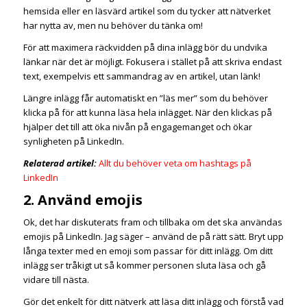
hemsida eller en läsvärd artikel som du tycker att nätverket
har nytta av, men nu behöver du tänka om!
För att maximera räckvidden på dina inlägg bör du undvika
länkar när det är möjligt. Fokusera i stället på att skriva endast
text, exempelvis ett sammandrag av en artikel, utan länk!
Längre inlägg får automatiskt en ”läs mer” som du behöver
klicka på för att kunna läsa hela inlägget. När den klickas på
hjälper det till att öka nivån på engagemanget och ökar
synligheten på LinkedIn.
Relaterad artikel:
Allt du behöver veta om hashtags på
LinkedIn
2. Använd emojis
Ok, det har diskuterats fram och tillbaka om det ska användas
emojis på LinkedIn. Jag säger – använd de på rätt sätt. Bryt upp
långa texter med en emoji som passar för ditt inlägg. Om ditt
inlägg ser tråkigt ut så kommer personen sluta läsa och gå
vidare till nästa.
Gör det enkelt för ditt nätverk att läsa ditt inlägg och förstå vad