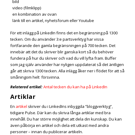
bild
video (filmklipp)
en kombination av ovan
länk till en artikel, nyhetsforum eller Youtube
För ett inlägg på LinkedIn finns det en begränsning på 1300
tecken. Om du använder 3:e partsverktyg har vissa
fortfarande den gamla begränsningen på 700 tecken. Det
innebär att det du skriver blir ganska kort så du behöver
fundera på hur du skriver och vad du vill lyfta fram. Buffer
som jag själv använder har nyligen uppdaterat så det äntligen
går att skriva 1300 tecken. Alla inlägg åker ner i flödet för att så
småningom helt försvinna.
Relaterad artikel:
Antal tecken du kan ha på LinkedIn
Artiklar
En
artikel
skriver du i LinkedIns inbyggda ”bloggverktyg”,
tidigare Pulse. Där kan du skriva långa artiklar med bra
innehåll. Du har större möjlighet att dela din kunskap. Du kan
även påbörja en artikel och dela ett utkast med andra
personer – innan du publicerar artikeln.