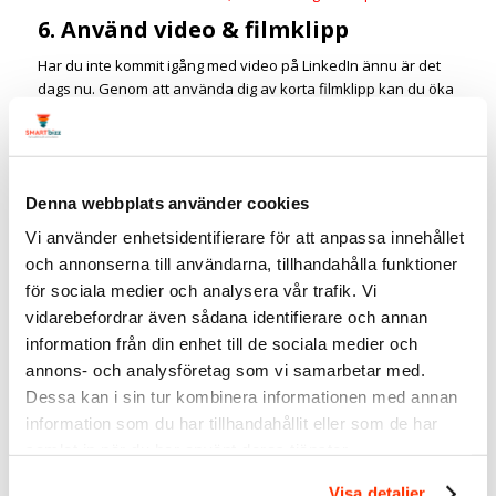
6. Använd video & filmklipp
Har du inte kommit igång med video på LinkedIn ännu är det
dags nu. Genom att använda dig av korta filmklipp kan du öka
din trovärdighet och fånga andras uppmärksamhet. Tänk bara
på att filmklippet ska vara native, dvs att det ska laddas upp
direkt på LinkedIn och inte med en länk till exempelvis
Youtube.
Denna webbplats använder cookies
Skapa innehåll som ditt nätverk kan vara intresserade av och
Vi använder enhetsidentifierare för att anpassa innehållet
ladda upp filmklippet på LinkedIn. Det finns många ämnen
som du kan prata om, allt från ett specifikt ämne till xxx
och annonserna till användarna, tillhandahålla funktioner
för sociala medier och analysera vår trafik. Vi
Nästa steg är att lägga till text till dina filmklipp. På LinkedIn kan
vidarebefordrar även sådana identifierare och annan
du ladda upp en .srt-fil som gör att dina videos blir textade.
information från din enhet till de sociala medier och
Sökmotorer indexerar texten vilket innebär att synligheten på
dina filmklipp ökar. Försök att lägga till text när du har
annons- och analysföretag som vi samarbetar med.
möjlighet. Ja, det tar lite längre tid men det kommer ge ett
Dessa kan i sin tur kombinera informationen med annan
bättre resultat.
information som du har tillhandahållit eller som de har
samlat in när du har använt deras tjänster.
Relaterad artikel:
Hur du lyckas med filmklipp på LinkedIn
7. Dela då och då andra inlägg
Visa detaljer