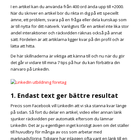
I en artikel kan du använda från 400 ord ända upp till +2000.
När du skriver en artikel bör du rikta in dig på ett speciellt
ämne, ett problem, svara på en fråga eller dela kunskap som
är till nytta för ditt nätverk. Vanligtvis får en artikel inte lika stor
andel interaktioner och räckvidden räknas också på annat
sätt. Fördelen är att artiklarna ligger kvar på din profil och är
lätta att hitta.
De här skillnaderna är viktiga att känna till och nu när du gör
det går vi vidare till mina 7 tips på hur du kan förbättra din
närvaro på LinkedIn.
1. Endast text ger bättre resultat
Precis som Facebook vill LinkedIn att vi ska stanna kvar länge
på sidan. Så fort du delar en artikel, video eller annan länk
sjunker räckvidden per automatik eftersom du lämnar
LinkedIn. Det är ju egentligen inget konstigt även om det ställer
till huvudbry för många av oss som arbetar med
marknadsföring. Tidigare har inläggen ofta varit en länk till en