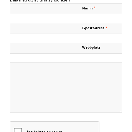
Dela med dig av dina synpunkter!
*
Namn
*
E-postadress
Webbplats